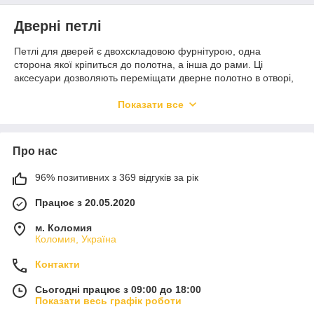
Дверні петлі
Петлі для дверей є двохскладовою фурнітурою, одна
сторона якої кріпиться до полотна, а інша до рами. Ці
аксесуари дозволяють переміщати дверне полотно в отворі,
а завдяки шарнірній конструкції забезпечують можливість
відкривання і закривання дверей практично у всьому
Показати все
діапазоні її руху.
У нас ви можете дверні петлі накладні купити — це дуже
практичне рішення, так як верхня і нижня стулки петлі можуть
Про нас
бути від'єднані. Завдяки цьому дверне полотно можна вільно
демонтувати, без додаткового відкручування петлі.
96% позитивних з 369 відгуків за рік
Через важливість функції, яку відіграють петлі, вони повинні
бути виготовлені з увагою до кожної деталі і відповідати
Працює з 20.05.2020
найвищим технічним вимогам і вимогам безпеки. Хороші
петлі не тільки забезпечують достатню вантажопідйомність,
м. Коломия
але і відповідають за багато інших речей, наприклад ... скрип,
Коломия, Україна
усунути який вони можуть.
Контакти
Металева дверна петля — в яких
випадках вона працює краще за інші
Сьогодні працює з 09:00 до 18:00
варіанти?
Показати весь графік роботи