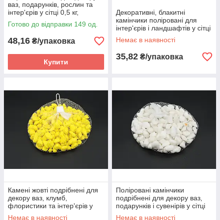
ваз, подарунків, рослин та
інтер'єрів у сітці 0,5 кг,
Декоративні, блакитні
великого розміру (16мм)
камінчики поліровані для
Готово до відправки 149 од.
інтер'єрів і ландшафтів у сітці
0,5 кг, великого розміру
48,16
Немає в наявності
₴/упаковка
35,82
₴/упаковка
Купити
Камені жовті подрібнені для
Поліровані камінчики
декору ваз, клумб,
подрібнені для декору ваз,
флористики та інтер'єрів у
подарунків і сувенірів у сітці
сітці 0,5 кг, великі
0,5 кг, великого розміру, білі
Немає в наявності
Немає в наявності