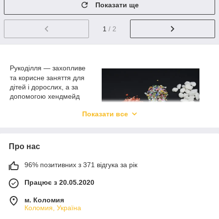
Показати ще
1
/ 2
Рукоділля — захопливе
та корисне заняття для
дітей і дорослих, а за
допомогою хендмейд
аксесуарів можна
Показати все
створити своїми руками
справжні шедеври. Не
обов'язково бути
досвідченим майстром,
Про нас
просто потрібно купити
все необхідне для ручної
96% позитивних з 371 відгука за рік
творчості. Декоративні
різнобарвні камінці — це необхідний атрибут для творчого
Працює з 20.05.2020
напряму. З їхньою допомогою можна втілювати в життя
неймовірні ідеї й отримувати чудовий результат. У нас ви
м. Коломия
зможете замовити
Коломия, Україна
камінці подрібнені поліровані
різного
розміру, кольору гуртом і в роздріб.