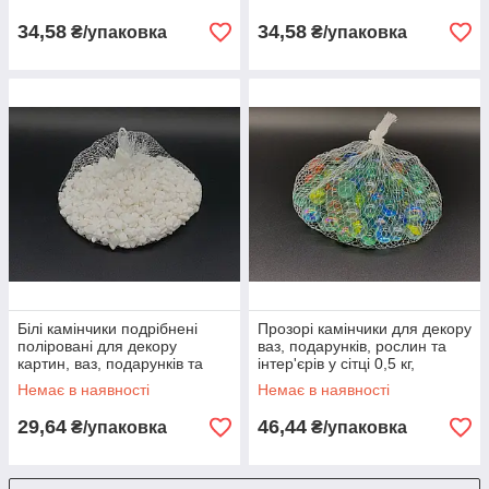
34,58
34,58
₴/упаковка
₴/упаковка
Білі камінчики подрібнені
Прозорі камінчики для декору
поліровані для декору
ваз, подарунків, рослин та
картин, ваз, подарунків та
інтер'єрів у сітці 0,5 кг,
інтер'єрів у сітці 0,5 кг
великого розміру, кольорові
Немає в наявності
Немає в наявності
29,64
46,44
₴/упаковка
₴/упаковка