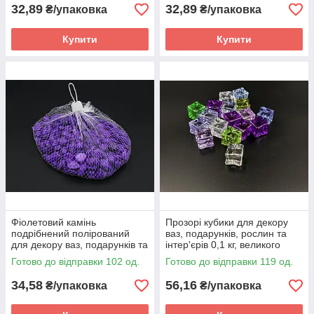
32,89
32,89
₴/упаковка
₴/упаковка
Купити
Купити
Фіолетовий камінь
Прозорі кубики для декору
подрібнений полірований
ваз, подарунків, рослин та
для декору ваз, подарунків та
інтер'єрів 0,1 кг, великого
інтер'єрів, великий, у сітці 0,5
розміру, кольорові
Готово до відправки 102 од.
Готово до відправки 119 од.
кг
34,58
56,16
₴/упаковка
₴/упаковка