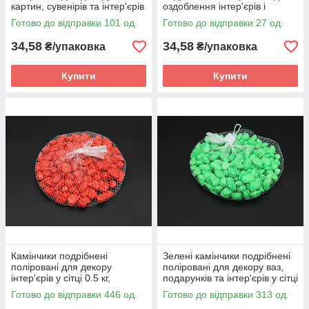
картин, сувенірів та інтер'єрів
оздоблення інтер'єрів і
коричневі в сітці 0,5 кг
ландшафтів у сітці 0,5 кг,
Готово до відправки 101 од.
Готово до відправки 27 од.
великого розміру, колір
фуксія
34,58
34,58
₴/упаковка
₴/упаковка
Купити
Купити
Камінчики подрібнені
Зелені камінчики подрібнені
поліровані для декору
поліровані для декору ваз,
інтер'єрів у сітці 0.5 кг,
подарунків та інтер'єрів у сітці
великого розміру, червоні
0,5 кг, великого розміру
Готово до відправки 446 од.
Готово до відправки 313 од.