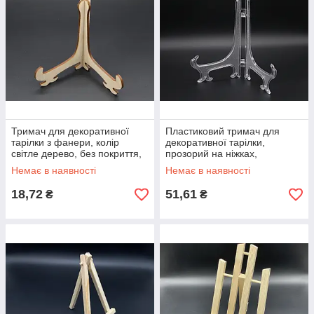
Тримач для декоративної
Пластиковий тримач для
тарілки з фанери, колір
декоративної тарілки,
світле дерево, без покриття,
прозорий на ніжках,
розміри 130х96мм
розмірами 245х155 мм
Немає в наявності
Немає в наявності
18,72
51,61
₴
₴