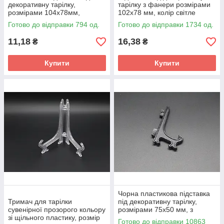
декоративну тарілку,
тарілку з фанери розмірами
розмірами 104х78мм,
102х78 мм, колір світле
прозора з міцного пластику
дерево, без покриття
Готово до відправки 794 од.
Готово до відправки 1734 од.
11,18
16,38
₴
₴
Купити
Купити
Чорна пластикова підставка
Тримач для тарілки
під декоративну тарілку,
сувенірної прозорого кольору
розмірами 75х50 мм, з
зі щільного пластику, розмір
міцного пластику
Готово до відправки 10863