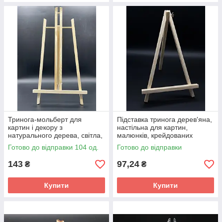
Тринога-мольберт для
Підставка тринога дерев'яна,
картин і декору з
настільна для картин,
натурального дерева, світла,
малюнків, крейдованих
висота 50 см
дощок і декору з висотою 36
Готово до відправки 104 од.
Готово до відправки
см
143
97,24
₴
₴
Купити
Купити