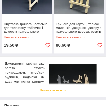
Підставка тринога настільна
Тринога для картин, тарілок,
для телефону, табличок і
малюнків, дощечок і декору з
декору з натурального
натурального дерева, розмір
дерева, розмір 15 см
30х18 см
Немає в наявності
Немає в наявності
19,50
80,60
₴
₴
Декоративні тарілки вже
багато століть
прикрашають інтер'єри
будинків, надаючи їм
додаткові нотки затишку,
домашнього тепла та
Показати все
чарівності. Не втратили
вони актуальності й
сьогодні, навіть у
сучасних умовах вони
Про нас