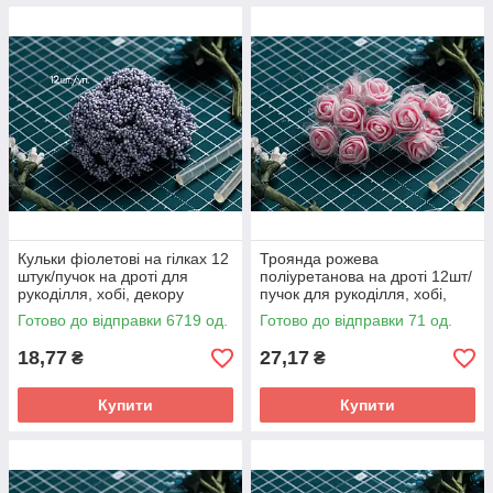
Кульки фіолетові на гілках 12
Троянда рожева
штук/пучок на дроті для
поліуретанова на дроті 12шт/
рукоділля, хобі, декору
пучок для рукоділля, хобі,
декору
Готово до відправки 6719 од.
Готово до відправки 71 од.
18,77
27,17
₴
₴
Купити
Купити