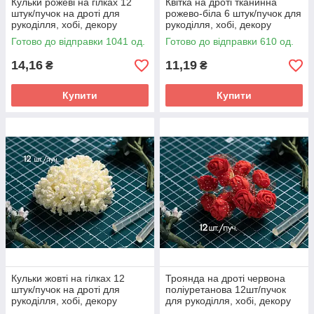
Кульки рожеві на гілках 12
Квітка на дроті тканинна
штук/пучок на дроті для
рожево-біла 6 штук/пучок для
рукоділля, хобі, декору
рукоділля, хобі, декору
Готово до відправки 1041 од.
Готово до відправки 610 од.
14,16
11,19
₴
₴
Купити
Купити
Кульки жовті на гілках 12
Троянда на дроті червона
штук/пучок на дроті для
поліуретанова 12шт/пучок
рукоділля, хобі, декору
для рукоділля, хобі, декору