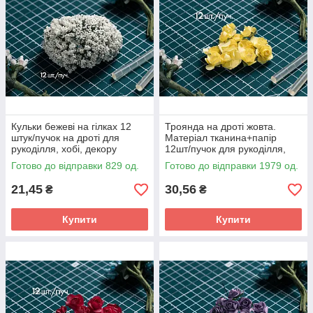
Кульки бежеві на гілках 12
Троянда на дроті жовта.
штук/пучок на дроті для
Матеріал тканина+папір
рукоділля, хобі, декору
12шт/пучок для рукоділля,
хобі, декору
Готово до відправки 829 од.
Готово до відправки 1979 од.
21,45
30,56
₴
₴
Купити
Купити