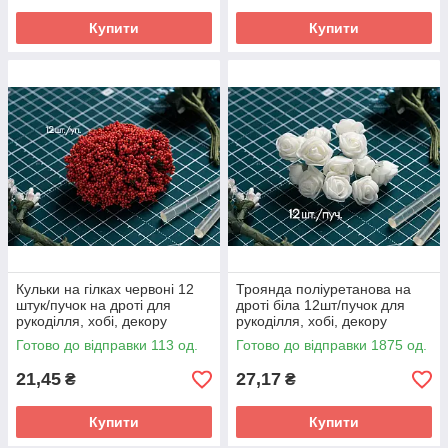
Купити
Купити
Кульки на гілках червоні 12
Троянда поліуретанова на
штук/пучок на дроті для
дроті біла 12шт/пучок для
рукоділля, хобі, декору
рукоділля, хобі, декору
Готово до відправки 113 од.
Готово до відправки 1875 од.
21,45
27,17
₴
₴
Купити
Купити