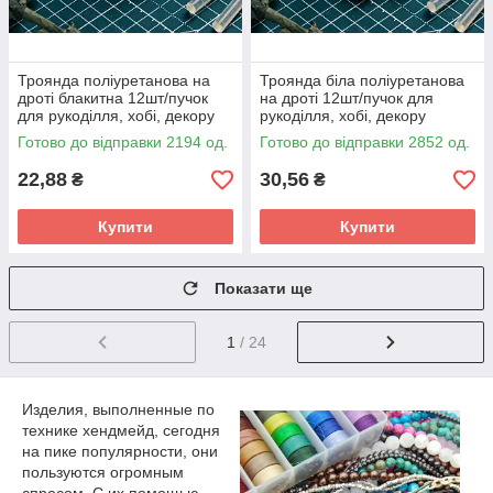
Троянда поліуретанова на
Троянда біла поліуретанова
дроті блакитна 12шт/пучок
на дроті 12шт/пучок для
для рукоділля, хобі, декору
рукоділля, хобі, декору
Готово до відправки 2194 од.
Готово до відправки 2852 од.
22,88
30,56
₴
₴
Купити
Купити
Показати ще
1
/ 24
Изделия, выполненные по
технике хендмейд, сегодня
на пике популярности, они
пользуются огромным
спросом. С их помощью