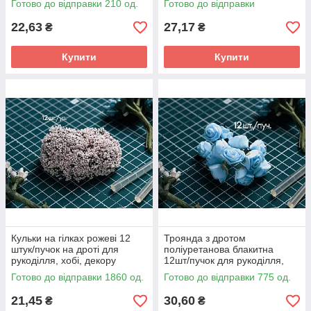
Готово до відправки 210 од.
Готово до відправки
22,63
27,17
₴
₴
Купити
Купити
Кульки на гілках рожеві 12
Троянда з дротом
штук/пучок на дроті для
поліуретанова блакитна
рукоділля, хобі, декору
12шт/пучок для рукоділля,
хобі, декору
Готово до відправки 1860 од.
Готово до відправки 775 од.
21,45
30,60
₴
₴