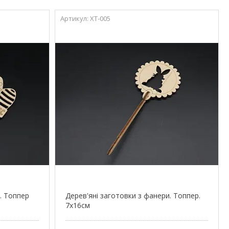
XT-005
. Топпер
Дерев'яні заготовки з фанери. Топпер.
7х16см