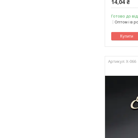
14,04 ₴
Готово до від
Оптом і в р
Купити
X-066