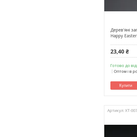
Дерев'яні за
Happy Easter
23,40 ₴
Готово до від
Оптом і в р
Купити
XT-00