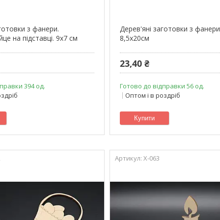
готовки з фанери.
Дерев'яні заготовки з фанери
це на підставці. 9х7 см
8,5х20см
23,40 ₴
правки 394 од.
Готово до відправки 56 од.
оздріб
Оптом і в роздріб
Купити
2
X-063