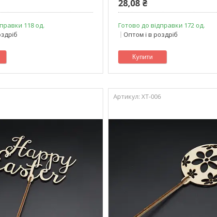
28,08 ₴
правки 118 од.
Готово до відправки 172 од.
оздріб
Оптом і в роздріб
Купити
XT-006