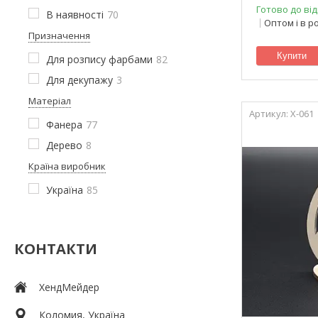
Готово до від
В наявності
70
Оптом і в р
Призначення
Купити
Для розпису фарбами
82
Для декупажу
3
Матеріал
X-061
Фанера
77
Дерево
8
Країна виробник
Україна
85
КОНТАКТИ
ХендМейдер
Коломия, Україна