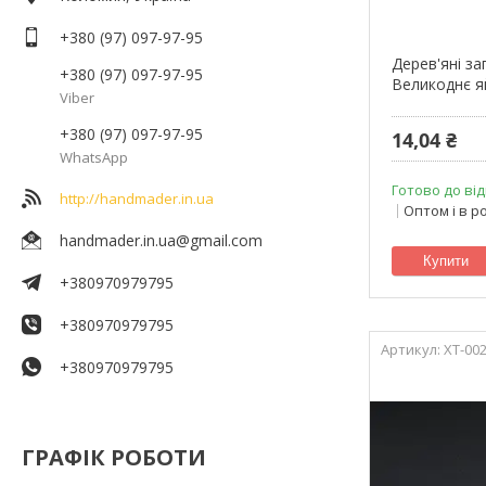
+380 (97) 097-97-95
Дерев'яні за
+380 (97) 097-97-95
Великоднє яй
Viber
+380 (97) 097-97-95
14,04 ₴
WhatsApp
Готово до від
http://handmader.in.ua
Оптом і в р
handmader.in.ua@gmail.com
Купити
+380970979795
+380970979795
XT-00
+380970979795
ГРАФІК РОБОТИ