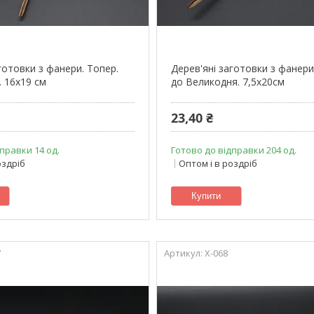
готовки з фанери. Топер.
Дерев'яні заготовки з фанери
. 16х19 см
до Великодня. 7,5х20см
23,40 ₴
правки 14 од.
Готово до відправки 204 од.
оздріб
Оптом і в роздріб
Купити
7
X-068