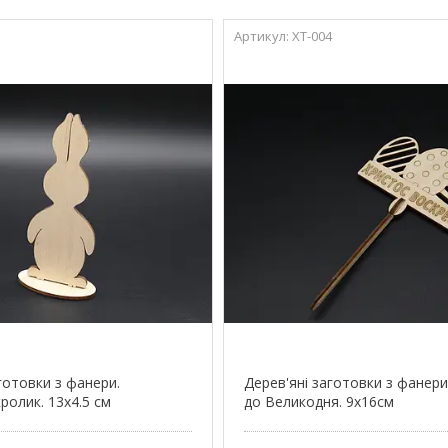
XT-004
готовки з фанери.
Дерев'яні заготовки з фанери
ролик. 13х4.5 см
до Великодня. 9х16см