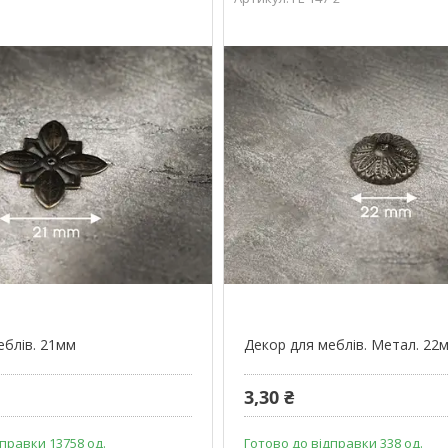
еблів. 21мм
Декор для меблів. Метал. 22
3,30 ₴
правки 13758 од.
Готово до відправки 338 од.