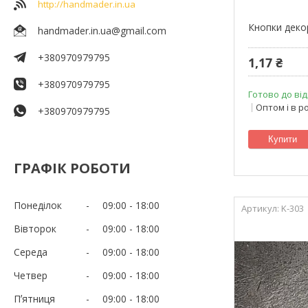
http://handmader.in.ua
Кнопки деко
handmader.in.ua@gmail.com
+380970979795
1,17 ₴
+380970979795
Готово до від
Оптом і в р
+380970979795
Купити
ГРАФІК РОБОТИ
Понеділок
09:00
18:00
K-303
Вівторок
09:00
18:00
Середа
09:00
18:00
Четвер
09:00
18:00
Пʼятниця
09:00
18:00