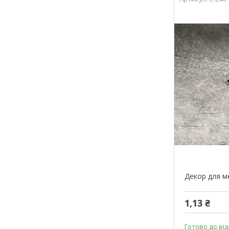
Декор для м
1,13 ₴
Готово до від