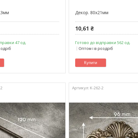
23мм
Декор. 80х21мм
10,61 ₴
правки 47 од.
Готово до відправки 562 од.
оздріб
Оптом і в роздріб
Купити
-2
K-262-2