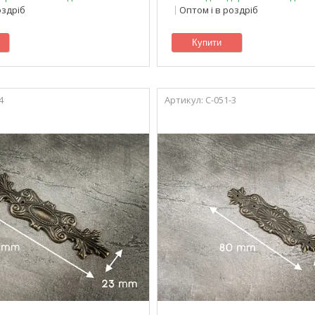
оздріб
Оптом і в роздріб
Купити
4
C-051-3