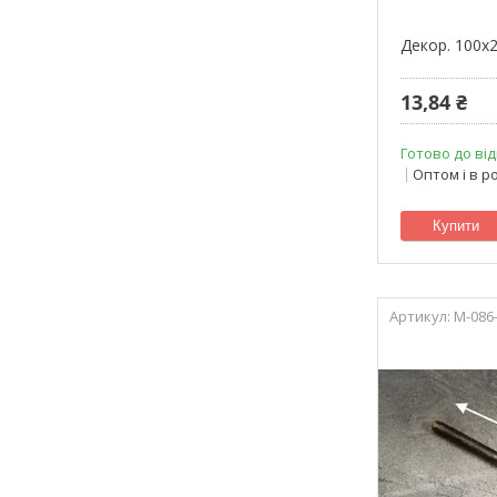
Декор. 100х
13,84 ₴
Готово до від
Оптом і в р
Купити
M-086