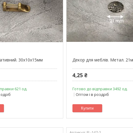
ативний. 30х10х15мм
Декор для меблів. Метал. 21
4,25 ₴
правки 621 од.
Готово до відправки 3492 од.
оздріб
Оптом і в роздріб
Купити
FL-147-2