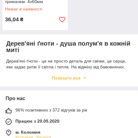
тримачем. 4х60мм
Немає в наявності
36,04
₴
Дерев'яні ґноти - душа полум'я в кожній
миті
Дерев'яні ґноти - це не просто деталь для свічки, це серце,
яке задає ритм її світла і тепла. На відміну від бавовняних,
дерев'яні ґноти створюють унікальну атмосферу: їхнє м'яке
Показати все
потріскування нагадує затишний вечір біля каміна. Кожен гніт
- це маленький шматочок природи, який перетворює свічку
на щось більше, ніж просто джерело світла. Це провідник
емоцій, здатний зробити момент особливим.
Про нас
Чому вибирають дерев'яні ґноти?
96% позитивних з 372 відгуків за рік
Дерев'яні гноти горять довше і рівномірніше, забезпечуючи
стабільне полум'я, яке не коптить і не гасне від легкого
Працює з 20.05.2020
протягу. Вони ідеально підходять для свічок з натуральних
восків - соєвого, кокосового або бджолиного, посилюючи їхню
м. Коломия
екологічність. Тонкий аромат деревини додає глибину
Коломия, Україна