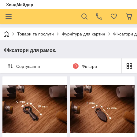
ХендМейдер
Товари та послуги
Фурнітура для картин
Фіксатори д
Фіксатори для рамок.
Сортування
0
Фільтри