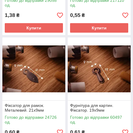
Готово до відправки 29058
Готово до відправки 217110
од.
од.
1,38
0,55
₴
₴
Купити
Купити
Фіксатор для рамок.
Фурнітура для картин.
Металевий. 21х9мм
Фіксатор. 19х9мм
Готово до відправки 24726
Готово до відправки 60497
од.
од.
0,60
0,61
₴
₴