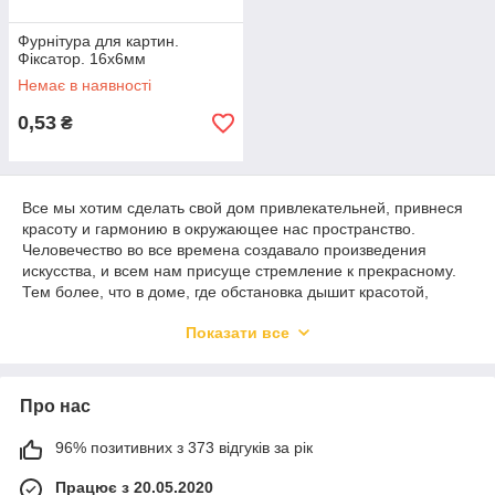
Фурнітура для картин.
Фіксатор. 16х6мм
Немає в наявності
0,53
₴
Все мы хотим сделать свой дом привлекательней, привнеся
красоту и гармонию в окружающее нас пространство.
Человечество во все времена создавало произведения
искусства, и всем нам присуще стремление к прекрасному.
Тем более, что в доме, где обстановка дышит красотой,
приятно жить, растить детей, отдыхать и заниматься
Показати все
творчеством. Ну а оформленный в соответствии с вашими
желаниями рабочий кабинет, будет лишь способствовать
новым достижениям. Окружающее пространство влияет на
нас в той же мере, в какой мы влияем на него. Фурнитура
Про нас
для картин является важнейшим компонентом, благодаря
чему не только рама, но и сами произведения искусства
96% позитивних з 373 відгуків за рік
получают надежную комплектацию.
Працює з 20.05.2020