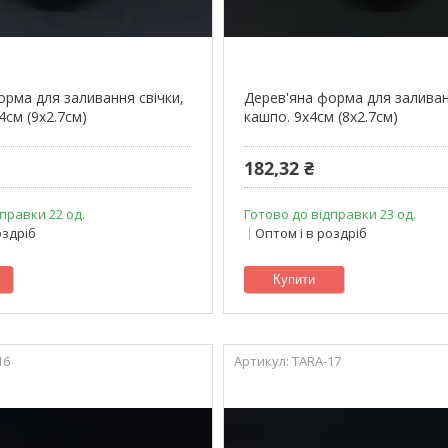
орма для заливання свічки,
Дерев'яна форма для заливан
4см (9х2.7см)
кашпо. 9х4см (8х2.7см)
182,32 ₴
правки 22 од.
Готово до відправки 23 од.
оздріб
Оптом і в роздріб
Купити
16
TARA-17