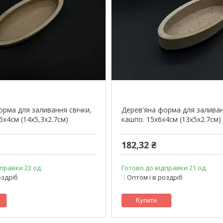
орма для заливання свічки,
Дерев'яна форма для заливан
5х4см (14х5,3х2.7см)
кашпо. 15х6х4см (13х5х2.7см)
182,32 ₴
правки 22 од.
Готово до відправки 21 од.
оздріб
Оптом і в роздріб
Купити