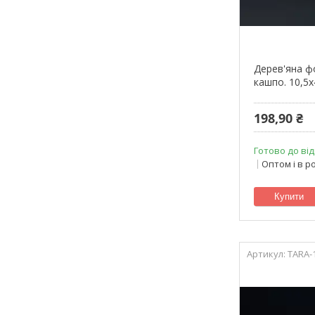
Дерев'яна ф
кашпо. 10,5х
198,90 ₴
Готово до від
Оптом і в р
Купити
TARA-