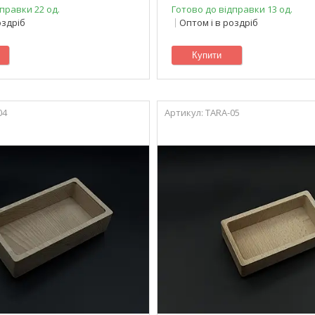
правки 22 од.
Готово до відправки 13 од.
оздріб
Оптом і в роздріб
Купити
04
TARA-05