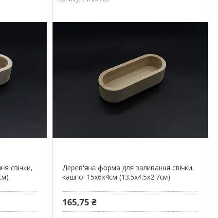
ня свічки,
Дерев'яна форма для заливання свічки,
см)
кашпо. 15х6х4см (13.5х4.5х2.7см)
165,75 ₴