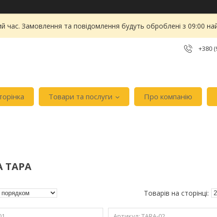
ий час. Замовлення та повідомлення будуть оброблені з 09:00 на
+380 (
торінка
Товари та послуги
Про компанію
А ТАРА
01
TARA-02