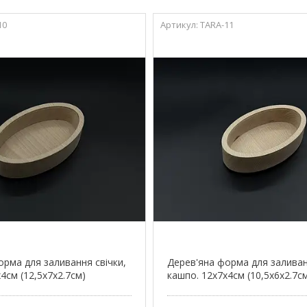
10
TARA-11
орма для заливання свічки,
Дерев'яна форма для заливан
4см (12,5х7х2.7см)
кашпо. 12х7х4см (10,5х6х2.7с