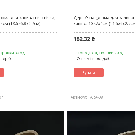
орма для заливання свічки,
Дерев'яна форма для заливан
4см (13.5х6.8х2.7см)
кашпо. 13х7х4см (11.5х6х2.7с
182,32 ₴
правки 30 од.
Готово до відправки 20 од.
оздріб
Оптом і в роздріб
Купити
07
TARA-08