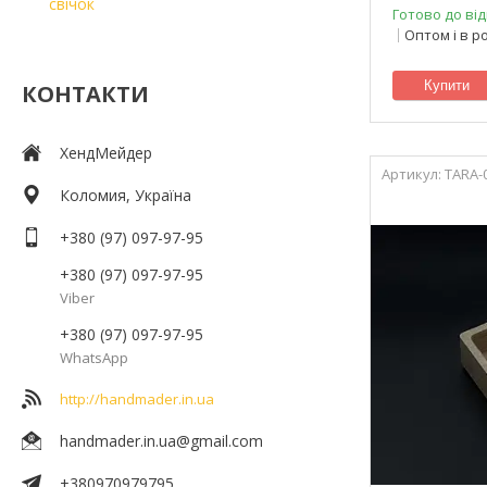
свічок
Готово до від
Оптом і в р
Купити
КОНТАКТИ
ХендМейдер
TARA-
Коломия, Україна
+380 (97) 097-97-95
+380 (97) 097-97-95
Viber
+380 (97) 097-97-95
WhatsApp
http://handmader.in.ua
handmader.in.ua@gmail.com
+380970979795