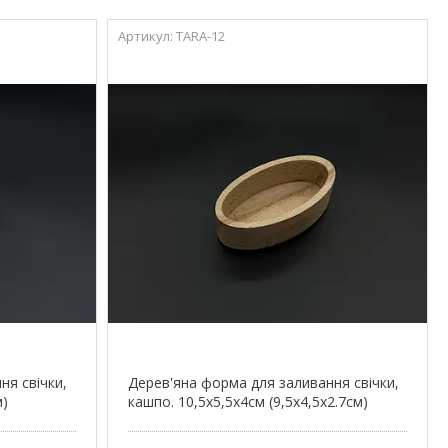
TARA-12
ня свічки,
Дерев'яна форма для заливання свічки,
м)
кашпо. 10,5х5,5х4см (9,5х4,5х2.7см)