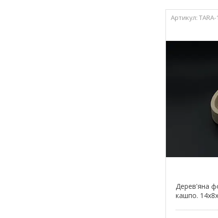
TARA-
Дерев'яна ф
кашпо. 14х8х