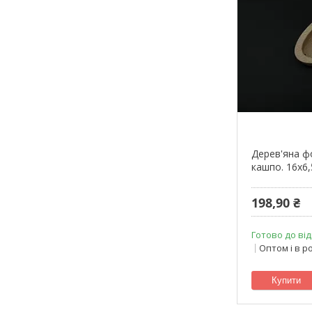
Дерев'яна ф
кашпо. 16х6,
198,90 ₴
Готово до від
Оптом і в р
Купити