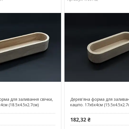
орма для заливання свічки,
Дерев'яна форма для заливан
4см (18.5х4.5х2.7см)
кашпо. 17х6х4см (15.5х4.5х2.7
182,32 ₴