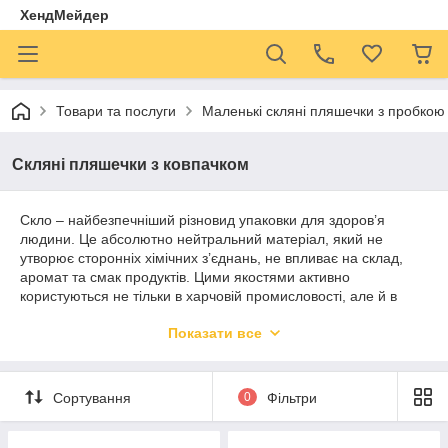
ХендМейдер
Товари та послуги
Маленькі скляні пляшечки з пробкою
Скляні пляшечки з ковпачком
Скло – найбезпечніший різновид упаковки для здоров’я
людини. Це абсолютно нейтральний матеріал, який не
утворює сторонніх хімічних з’єднань, не впливає на склад,
аромат та смак продуктів. Цими якостями активно
користуються не тільки в харчовій промисловості, але й в
косметичній.
Показати все
Нейтральність скла знайшло широке використання для
фасування агресивних мінеральних речовин, хімічних
реагентів високої концентрації та інших сумішей. Цей
Сортування
0
Фільтри
матеріал стійкий до впливу більшості розчинників, тому його
широко використовують для зберігання лікарських суспензій.