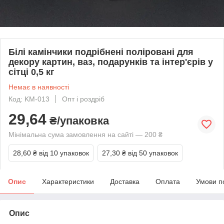
Білі камінчики подрібнені поліровані для
декору картин, ваз, подарунків та інтер'єрів у
сітці 0,5 кг
Немає в наявності
Код: KM-013
Опт і роздріб
29,64
₴/упаковка
Мінімальна сума замовлення на сайті — 200 ₴
28,60 ₴
від 10 упаковок
27,30 ₴
від 50 упаковок
Опис
Характеристики
Доставка
Оплата
Умови п
Опис