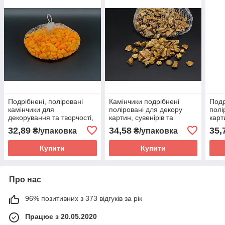
Подрібнені, поліровані
Камінчики подрібнені
Подр
камінчики для
поліровані для декору
полі
декорування та творчості,
картин, сувенірів та
карт
у сітці 0,5 кг, великого
інтер'єрів коричневі в сітці
інтер
32,89
34,58
35,
₴/упаковка
₴/упаковка
розміру, помаранчеві
0,5 кг
Купити
Купити
Про нас
96% позитивних з 373 відгуків за рік
Працює з 20.05.2020