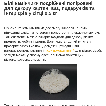
Білі камінчики подрібнені поліровані
для декору картин, ваз, подарунків та
інтер'єрів у сітці 0,5 кг
Різноманітність камінчиків дає змогу вибрати найбільш
підходящі варіанти і створити неповторну та ексклюзивну річ.
Такі елементи можна використовувати для декору різних
предметів, меблів і картин. Вони мають гарний вигляд у
прозорих вазах і чашах. Досвідчені рукодільниці
використовують каміння і
пісок декоративний
для різних цілей,
завжди мають у своєму арсеналі кілька пакетів цих
різнокольорових елементів.
Також декоративне кольорове каміння використовують для