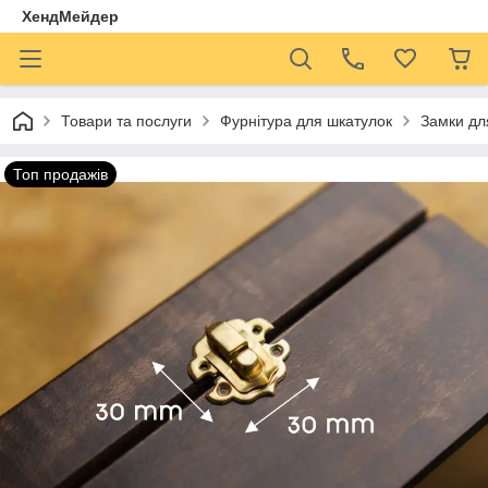
ХендМейдер
Товари та послуги
Фурнітура для шкатулок
Замки дл
Топ продажів