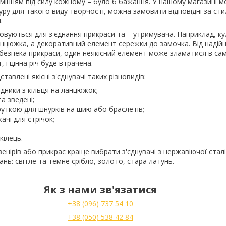
амінням під силу кожному – було б бажання. У нашому магазині 
уру для такого виду творчості, можна замовити відповідні за ст
.
вуються для з'єднання прикраси та її утримувача. Наприклад, к
нцюжка, а декоративний елемент сережки до замочка. Від надійн
безпека прикраси, один неякісний елемент може зламатися в са
 і цінна річ буде втрачена.
тавлені якісні з'єднувачі таких різновидів:
хідники з кільця на ланцюжок;
та зведені;
акруткою для шнурків на шию або браслетів;
качі для стрічок;
кілець.
енірів або прикрас краще вибрати з'єднувачі з нержавіючої сталі,
нь: світле та темне срібло, золото, стара латунь.
Як з нами зв'язатися
+38 (096) 737 54 10
+38 (050) 538 42 84