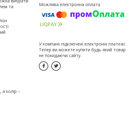
можна вибрати
илем та
улон
ості
мий
У компанії підключені електронні платежі.
Тепер ви можете купити будь-який товар
не покидаючи сайту.
 а колір –