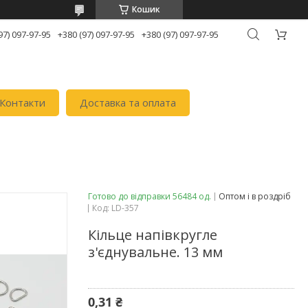
Кошик
97) 097-97-95
+380 (97) 097-97-95
+380 (97) 097-97-95
Контакти
Доставка та оплата
Готово до відправки 56484 од.
Оптом і в роздріб
Код:
LD-357
Кільце напівкругле
з'єднувальне. 13 мм
0,31 ₴