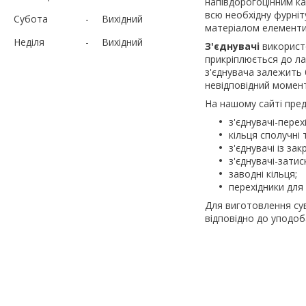
напівдорогоцінним к
всю необхідну фурніт
Субота
Вихідний
матеріалом елементи
Неділя
Вихідний
З'єднувачі
використо
прикріплюється до ла
з'єднувача залежить 
невідповідний момент,
На нашому сайті предс
з'єднувачі-пере
кільця сполучні 
з'єднувачі із з
з'єднувачі-затис
заводні кільця;
перехідники для 
Для виготовлення сув
відповідно до уподоба