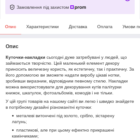
Замовлення під захистом
Опис
Характеристики
Доставка
Оплата
Умови п
Опис
Куточки-накладки
сьогодні дуже затребувані у людей, що
займаються творчістю. Цей маленький елемент декору
приносить величезну користь, як естетичну, так і практичну. За
його допомогою ви зможете надати виробу цікаві нотки,
зробивши виразним, відповідним певному стилю. Накладки
можна використовувати для декорування кутів палітурки
книжок, шкатулок, фотоальбомів, комодів і не тільки.
У цій групі товарів на нашому сайті ви легко і швидко знайдете
в потрібному дизайні різноманітні куточки:
металеві витончені під золото, срібло, зістарену
латунь;
пластикові, але при цьому ефектно прикрашені
камінчиками;