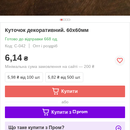
Куточок декоративний. 60х60мм
Готово до відправки 668 од.
Код: C-042
Опт і роздріб
6,14
₴
Мінімальна сума замовлення на сайті — 200 ₴
5,98 ₴
від 100 шт.
5,82 ₴
від 500 шт.
Купити
або
Купити з
Що таке купити з Пром?