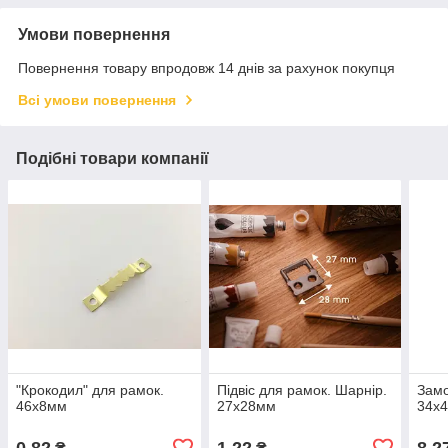
Умови повернення
Повернення товару впродовж 14 днів за рахунок покупця
Всі умови повернення
Подібні товари компанії
"Крокодил" для рамок.
Підвіс для рамок. Шарнір.
Замо
46х8мм
27х28мм
34х
0,82
1,22
8,2