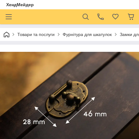
ХендМейдер
Товари та послуги
Фурнітура для шкатулок
Замки дл