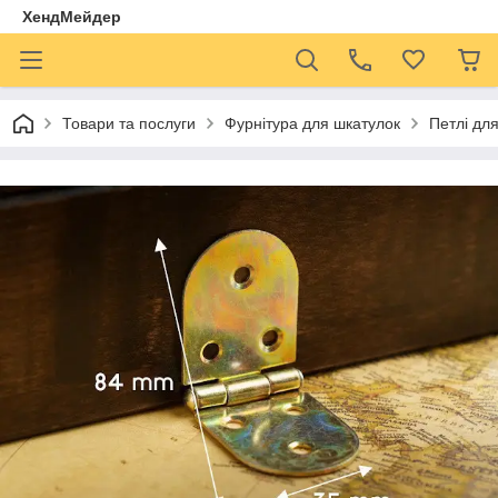
ХендМейдер
Товари та послуги
Фурнітура для шкатулок
Петлі дл