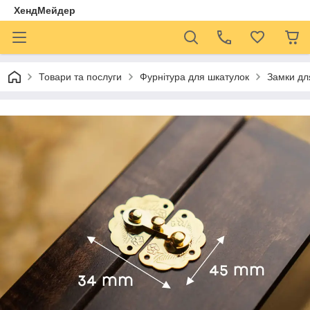
ХендМейдер
Товари та послуги
Фурнітура для шкатулок
Замки дл