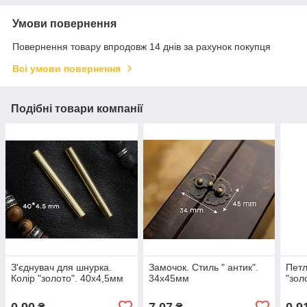
Умови повернення
Повернення товару впродовж 14 днів за рахунок покупця
Всі умови повернення
Подібні товари компанії
З'єднувач для шнурка.
Замочок. Стиль " антик".
Петл
Колір "золото". 40х4,5мм
34х45мм
"зол
0,90
7,07
0,9