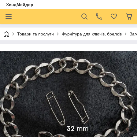
ХендМейдер
Товари та послуги
Фурнітура для ключів, брелків
Заг