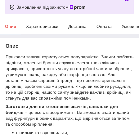
Замовлення під захистом
Опис
Характеристики
Доставка
Оплата
Умови п
Опис
Прикраси завжди користуються популярністю. Значки люблять
підлітки, маленькі брошки служать елегантною жіночою
прикрасою, привертають увагу до потрібної частини вбрання,
утримують шаль, накидку або шарф, що сповзає. Але
останнім часом справжній тренд – це невеликі оригінальні
дрібниці, зроблені своїми руками. Якщо ви любите рукоділля,
то на цій сторінці нашого сайту знайдете важливі дрібниці, які
стануть для вас справжніми помічниками.
Заготовки для виготовлення значків, шпильки для
бейджів
– це все є в асортименті. Ви зможете знайти даний
вид фурнітури в різних варіантах, що відрізняються за типом
та способом кріплення:
шпильки та єврошпильки;