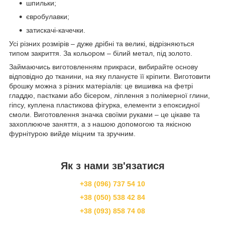
шпильки;
євробулавки;
затискачі-качечки.
Усі різних розмірів – дуже дрібні та великі, відрізняються
типом закриття. За кольором – білий метал, під золото.
Займаючись виготовленням прикраси, вибирайте основу
відповідно до тканини, на яку плануєте її кріпити. Виготовити
брошку можна з різних матеріалів: це вишивка на фетрі
гладдю, паєтками або бісером, ліплення з полімерної глини,
гіпсу, куплена пластикова фігурка, елементи з епоксидної
смоли. Виготовлення значка своїми руками – це цікаве та
захоплююче заняття, а з нашою допомогою та якісною
фурнітурою вийде міцним та зручним.
Як з нами зв'язатися
+38 (096) 737 54 10
+38 (050) 538 42 84
+38 (093) 858 74 08