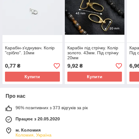
Карабін-з'єднувач. Колір
Карабін під стрічку. Колір
Кара
"срібло". 10мм
золото. 43мм. Під стрічку
Під 
20мм
0,77
9,92
6,9
₴
₴
Купити
Купити
Про нас
96% позитивних з 373 відгуків за рік
Працює з 20.05.2020
м. Коломия
Коломия, Україна