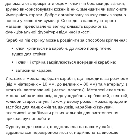
допомагають прикріпити окремі ключі чи брелоки до зв'язки,
зручно використовувати кожен із них, зменшити чи виключити
ймовірність втрати. Добре організовану зв'язку ключів зручно
носити у кишені чи сумочці. Сьогодні в нашому інтернет-
магазині представлено велику кількість корисної та
функціональної фурнітури відмінної якості.
Карабіни під стрічку можна розділити за способом кріплення:
ключ кріпиться на карабін, до якого прикріплено
вушко для стрічки;
і ключ, і стрічка закріплюються всередині карабіна;
затискний карабін.
У каталозі можна підібрати карабін, що підходить за розміром
(від мініатюрних – 10 мм, до великих – 80 мм) та матеріалу, з
якого він виготовлений (метал, пластик). Металеві елементи
можна вибрати відповідно до уподобань: сріблястий, золотий,
кольори старої латуні. Також у цьому розділі можна придбати
застібки для ланцюжків та шнурків, карабіни-з'єднувачі,
пластикові карабінчики різних кольорів для виготовлення
прикрас ручної роботи.
Фурнітура для ключів, представлена на нашому сайті,
відрізняється перевіреною якістю, надійністю та високою