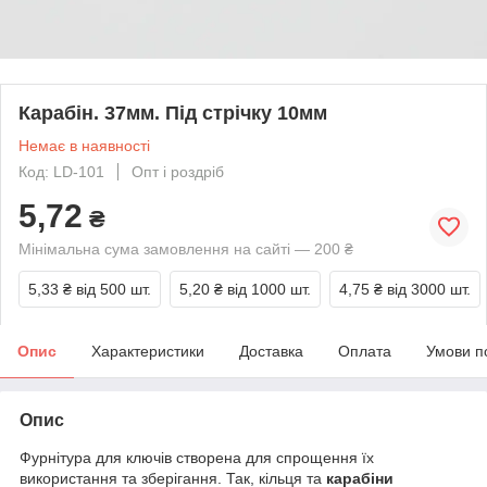
Карабін. 37мм. Під стрічку 10мм
Немає в наявності
Код: LD-101
Опт і роздріб
5,72
₴
Мінімальна сума замовлення на сайті — 200 ₴
5,33 ₴
від 500 шт.
5,20 ₴
від 1000 шт.
4,75 ₴
від 3000 шт.
Опис
Характеристики
Доставка
Оплата
Умови п
Опис
Фурнітура для ключів створена для спрощення їх
використання та зберігання. Так, кільця та
карабіни