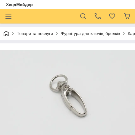
ХендМейдер
Товари та послуги
Фурнітура для ключів, брелків
Кар