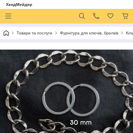
ХендМейдер
Товари та послуги
Фурнітура для ключів, брелків
Кіл