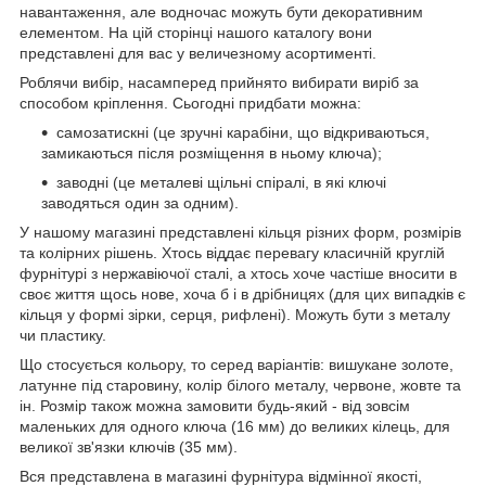
навантаження, але водночас можуть бути декоративним
елементом. На цій сторінці нашого каталогу вони
представлені для вас у величезному асортименті.
Роблячи вибір, насамперед прийнято вибирати виріб за
способом кріплення. Сьогодні придбати можна:
самозатискні (це зручні карабіни, що відкриваються,
замикаються після розміщення в ньому ключа);
заводні (це металеві щільні спіралі, в які ключі
заводяться один за одним).
У нашому магазині представлені кільця різних форм, розмірів
та колірних рішень. Хтось віддає перевагу класичній круглій
фурнітурі з нержавіючої сталі, а хтось хоче частіше вносити в
своє життя щось нове, хоча б і в дрібницях (для цих випадків є
кільця у формі зірки, серця, рифлені). Можуть бути з металу
чи пластику.
Що стосується кольору, то серед варіантів: вишукане золоте,
латунне під старовину, колір білого металу, червоне, жовте та
ін. Розмір також можна замовити будь-який - від зовсім
маленьких для одного ключа (16 мм) до великих кілець, для
великої зв'язки ключів (35 мм).
Вся представлена в магазині фурнітура відмінної якості,