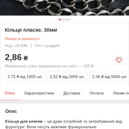
Кільце пласке. 30мм
Немає в наявності
Код: LD-046
Опт і роздріб
2,86
₴
Мінімальна сума замовлення на сайті — 200 ₴
2,72 ₴
від 1000 шт.
2,52 ₴
від 2000 шт.
2,36 ₴
від 5000 шт.
Опис
Характеристики
Доставка
Оплата
Умови п
Опис
Кільця для ключів
– це дуже потрібний та затребуваний вид
фурнітури. Вони несуть важливе функціональне