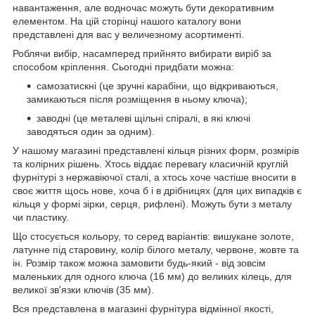
навантаження, але водночас можуть бути декоративним
елементом. На цій сторінці нашого каталогу вони
представлені для вас у величезному асортименті.
Роблячи вибір, насамперед прийнято вибирати виріб за
способом кріплення. Сьогодні придбати можна:
самозатискні (це зручні карабіни, що відкриваються,
замикаються після розміщення в ньому ключа);
заводні (це металеві щільні спіралі, в які ключі
заводяться один за одним).
У нашому магазині представлені кільця різних форм, розмірів
та колірних рішень. Хтось віддає перевагу класичній круглій
фурнітурі з нержавіючої сталі, а хтось хоче частіше вносити в
своє життя щось нове, хоча б і в дрібницях (для цих випадків є
кільця у формі зірки, серця, рифлені). Можуть бути з металу
чи пластику.
Що стосується кольору, то серед варіантів: вишукане золоте,
латунне під старовину, колір білого металу, червоне, жовте та
ін. Розмір також можна замовити будь-який - від зовсім
маленьких для одного ключа (16 мм) до великих кілець, для
великої зв'язки ключів (35 мм).
Вся представлена в магазині фурнітура відмінної якості,