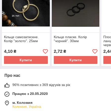
Кільце самозатискне.
Кільце пласке. Колір
Плос
Колір "золото". 25мм
"чорний". 30мм
ланц
черв
4,10
2,72
2,4
₴
₴
Купити
Купити
Про нас
96% позитивних з 369 відгуків за рік
Працює з 20.05.2020
м. Коломия
Коломия, Україна