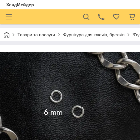
ХендМейдер
Товари та послуги
Фурнітура для ключів, брелків
З'є