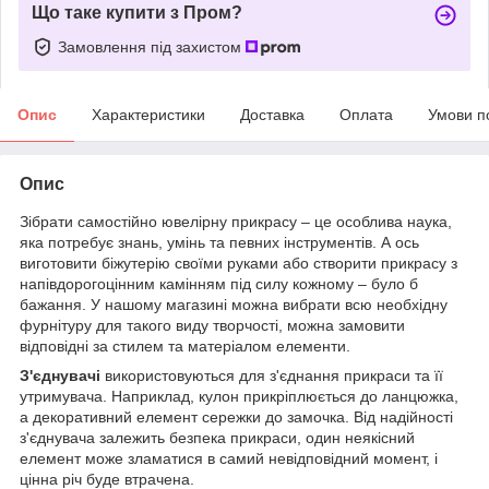
Що таке купити з Пром?
Замовлення під захистом
Опис
Характеристики
Доставка
Оплата
Умови п
Опис
Зібрати самостійно ювелірну прикрасу – це особлива наука,
яка потребує знань, умінь та певних інструментів. А ось
виготовити біжутерію своїми руками або створити прикрасу з
напівдорогоцінним камінням під силу кожному – було б
бажання. У нашому магазині можна вибрати всю необхідну
фурнітуру для такого виду творчості, можна замовити
відповідні за стилем та матеріалом елементи.
З'єднувачі
використовуються для з'єднання прикраси та її
утримувача. Наприклад, кулон прикріплюється до ланцюжка,
а декоративний елемент сережки до замочка. Від надійності
з'єднувача залежить безпека прикраси, один неякісний
елемент може зламатися в самий невідповідний момент, і
цінна річ буде втрачена.