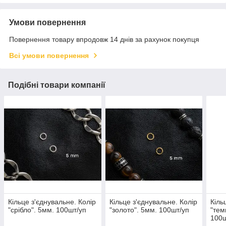
Умови повернення
Повернення товару впродовж 14 днів за рахунок покупця
Всі умови повернення
Подібні товари компанії
Кільце з'єднувальне. Колір
Кільце з'єднувальне. Колір
Кіль
"срібло". 5мм. 100шт/уп
"золото". 5мм. 100шт/уп
"тем
100ш