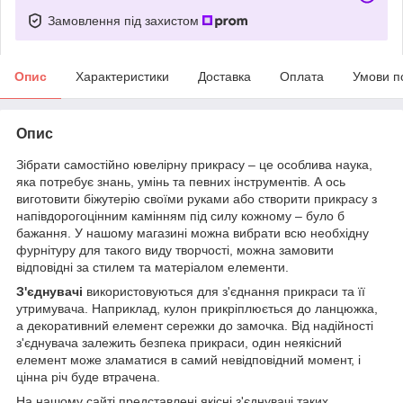
Замовлення під захистом
Опис
Характеристики
Доставка
Оплата
Умови п
Опис
Зібрати самостійно ювелірну прикрасу – це особлива наука,
яка потребує знань, умінь та певних інструментів. А ось
виготовити біжутерію своїми руками або створити прикрасу з
напівдорогоцінним камінням під силу кожному – було б
бажання. У нашому магазині можна вибрати всю необхідну
фурнітуру для такого виду творчості, можна замовити
відповідні за стилем та матеріалом елементи.
З'єднувачі
використовуються для з'єднання прикраси та її
утримувача. Наприклад, кулон прикріплюється до ланцюжка,
а декоративний елемент сережки до замочка. Від надійності
з'єднувача залежить безпека прикраси, один неякісний
елемент може зламатися в самий невідповідний момент, і
цінна річ буде втрачена.
На нашому сайті представлені якісні з'єднувачі таких