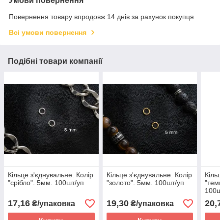
Умови повернення
Повернення товару впродовж 14 днів за рахунок покупця
Всі умови повернення
Подібні товари компанії
Кільце з'єднувальне. Колір
Кільце з'єднувальне. Колір
Кіль
"срібло". 5мм. 100шт/уп
"золото". 5мм. 100шт/уп
"тем
100ш
17,16
19,30
20,
₴/упаковка
₴/упаковка