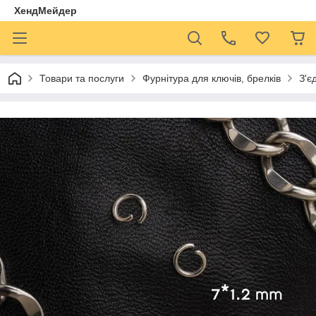
ХендМейдер
Товари та послуги
Фурнітура для ключів, брелків
З'є