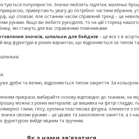
истуються популярністю. Значки люблять підлітки, маленькі бро
прикрасою, привертають увагу до потрібної частини вбрання, у
рф, що сповзає. Але останнім часом справжній тренд – це невели
оїми руками. Якщо ви любите рукоділля, то на цій сторінці нашого
бниці, які стануть для вас справжніми помічниками.
отовлення значків, шпильки для бейджів
– це все є в асорт
 вид фурнітури в різних варіантах, що відрізняються за типом 
ошпильки;
и.
 дуже дрібні та великі, відрізняються типом закриття. За кольором
нням прикраси, вибирайте основу відповідно до тканини, на яку
брошку можна з різних матеріалів: це вишивка на фетрі гладдю, 
олімерної глини, гіпсу, куплена пластикова фігурка, елементи з е
значка своїми руками – це цікаве та захоплююче заняття, а з н
ю фурнітурою вийде міцним та зручним.
Як з нами зв'язатися