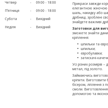
Четвер
09:00
18:00
Прикраси завжди кор
елегантною жіночою 
Пʼятниця
09:00
18:00
шаль, накидку або ша
дрібниці, зроблені св
Субота
Вихідний
знайдете важливі дрі
Неділя
Вихідний
Заготовки для виг
зможете знайти даний
кріплення:
шпильки та євр
шпильки;
євробулавки;
затискачі-качечк
Усі різних розмірів –
метал, під золото.
Займаючись виготовле
кріпити. Виготовити 
бісером, ліплення з п
смоли. Виготовлення 
допомогою та якісно