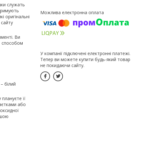
шки служать
тримують
кі оригінальні
 сайту
именті. Ви
та способом
У компанії підключені електронні платежі.
Тепер ви можете купити будь-який товар
не покидаючи сайту.
 – білий
 плануєте її
паєтками або
поксидної
ашою