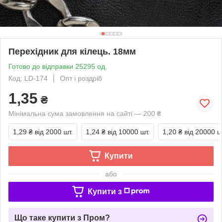
Перехідник для кілець. 18мм
Готово до відправки 25295 од.
Код: LD-174
Опт і роздріб
1,35
₴
Мінімальна сума замовлення на сайті — 200 ₴
1,29 ₴
від 2000 шт.
1,24 ₴
від 10000 шт.
1,20 ₴
від 20000 ш
Купити
або
Купити з
Що таке купити з Пром?