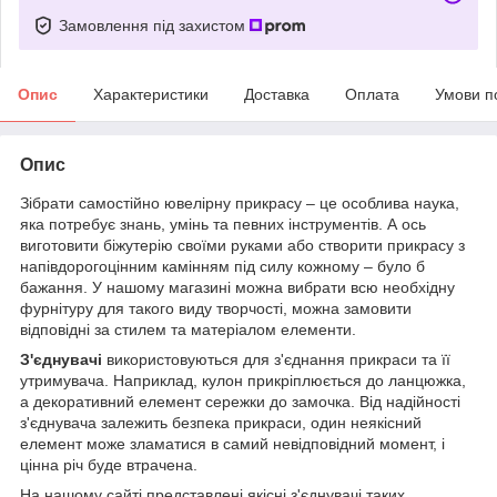
Замовлення під захистом
Опис
Характеристики
Доставка
Оплата
Умови п
Опис
Зібрати самостійно ювелірну прикрасу – це особлива наука,
яка потребує знань, умінь та певних інструментів. А ось
виготовити біжутерію своїми руками або створити прикрасу з
напівдорогоцінним камінням під силу кожному – було б
бажання. У нашому магазині можна вибрати всю необхідну
фурнітуру для такого виду творчості, можна замовити
відповідні за стилем та матеріалом елементи.
З'єднувачі
використовуються для з'єднання прикраси та її
утримувача. Наприклад, кулон прикріплюється до ланцюжка,
а декоративний елемент сережки до замочка. Від надійності
з'єднувача залежить безпека прикраси, один неякісний
елемент може зламатися в самий невідповідний момент, і
цінна річ буде втрачена.
На нашому сайті представлені якісні з'єднувачі таких