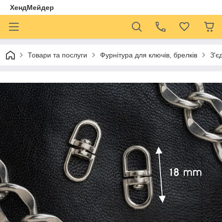
ХендМейдер
Товари та послуги
Фурнітура для ключів, брелків
З'є