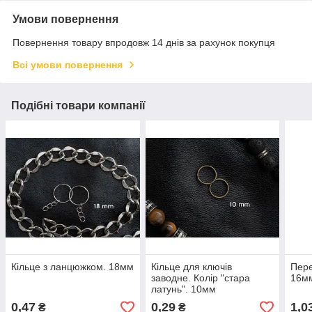
Умови повернення
Повернення товару впродовж 14 днів за рахунок покупця
Всі умови повернення
Подібні товари компанії
Кільце з ланцюжком. 18мм
Кільце для ключів
Пере
заводне. Колір "стара
16м
латунь". 10мм
0,47
0,29
1,0
₴
₴