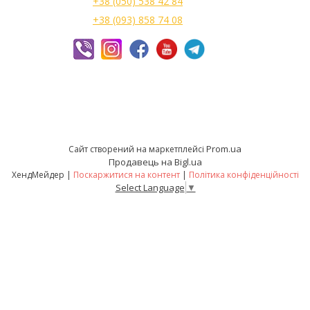
+38 (050) 538 42 84
+38 (093) 858 74 08
Prom.ua
Сайт створений на маркетплейсі
Продавець на Bigl.ua
ХендМейдер |
Поскаржитися на контент
|
Політика конфіденційності
Select Language
▼