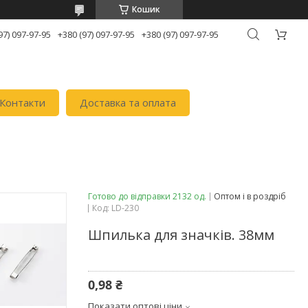
Кошик
97) 097-97-95
+380 (97) 097-97-95
+380 (97) 097-97-95
Контакти
Доставка та оплата
Готово до відправки 2132 од.
Оптом і в роздріб
Код:
LD-230
Шпилька для значків. 38мм
0,98 ₴
Показати оптові ціни