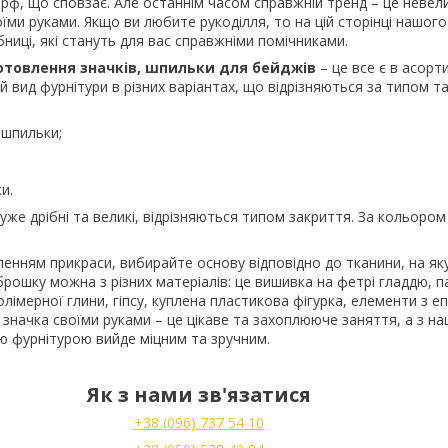
рф, що сповзає. Але останнім часом справжній тренд – це невели
оїми руками. Якщо ви любите рукоділля, то на цій сторінці нашого
бниці, які стануть для вас справжніми помічниками.
отовлення значків, шпильки для бейджів
– це все є в асорт
 вид фурнітури в різних варіантах, що відрізняються за типом 
ошпильки;
и.
 дуже дрібні та великі, відрізняються типом закриття. За кольором
нням прикраси, вибирайте основу відповідно до тканини, на яку
брошку можна з різних матеріалів: це вишивка на фетрі гладдю, 
олімерної глини, гіпсу, куплена пластикова фігурка, елементи з е
значка своїми руками – це цікаве та захоплююче заняття, а з н
ю фурнітурою вийде міцним та зручним.
Як з нами зв'язатися
+38 (096) 737 54 10