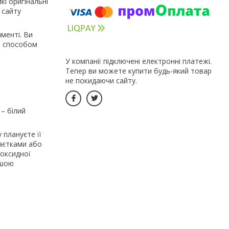
кі оригінальні
 сайту
именті. Ви
та способом
У компанії підключені електронні платежі.
Тепер ви можете купити будь-який товар
не покидаючи сайту.
 – білий
 плануєте її
паєтками або
поксидної
ашою