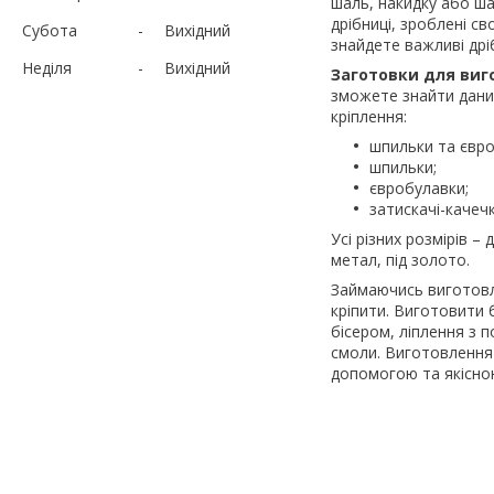
шаль, накидку або ша
дрібниці, зроблені св
Субота
Вихідний
знайдете важливі дрі
Неділя
Вихідний
Заготовки для виг
зможете знайти даний
кріплення:
шпильки та євр
шпильки;
євробулавки;
затискачі-качечк
Усі різних розмірів –
метал, під золото.
Займаючись виготовле
кріпити. Виготовити 
бісером, ліплення з п
смоли. Виготовлення 
допомогою та якісно