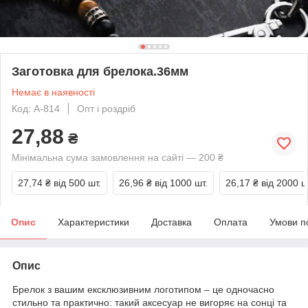
Заготовка для брелока.36мм
Немає в наявності
Код: A-814
Опт і роздріб
27,88
₴
Мінімальна сума замовлення на сайті — 200 ₴
27,74 ₴
від 500 шт.
26,96 ₴
від 1000 шт.
26,17 ₴
від 2000 ш
Опис
Характеристики
Доставка
Оплата
Умови п
Опис
Брелок з вашим ексклюзивним логотипом – це одночасно
стильно та практично: такий аксесуар не вигоряє на сонці та