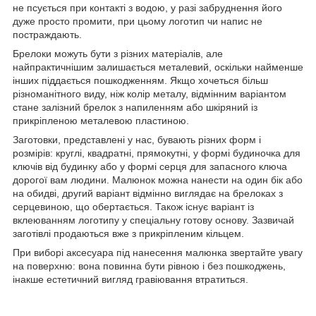
не псується при контакті з водою, у разі забруднення його
дуже просто промити, при цьому логотип чи напис не
постраждають.
Брелоки можуть бути з різних матеріалів, але
найпрактичнішим залишається металевий, оскільки найменше
інших піддається пошкодженням. Якщо хочеться більш
різноманітного виду, ніж колір металу, відмінним варіантом
стане залізний брелок з напиленням або шкіряний із
прикріпленою металевою пластиною.
Заготовки, представлені у нас, бувають різних форм і
розмірів: круглі, квадратні, прямокутні, у формі будиночка для
ключів від будинку або у формі серця для запасного ключа
дорогої вам людини. Малюнок можна нанести на один бік або
на обидві, другий варіант відмінно виглядає на брелоках з
серцевиною, що обертається. Також існує варіант із
вклеюванням логотипу у спеціальну готову основу. Зазвичай
заготівлі продаються вже з прикріпленим кільцем.
При виборі аксесуара під нанесення малюнка звертайте увагу
на поверхню: вона повинна бути рівною і без пошкоджень,
інакше естетичний вигляд гравіювання втратиться.