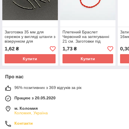
Заготовка 35 мм для
Плетений Браслет
Зати
сережок у вигляді штанги з
Червоний на затягуванні
16м
візерунком для
21 см. Заготовки під
виготовлення прикрас,
браслети без карабіна
1,62
1,73
0,3
₴
₴
метал, срібного кольору
Фурнітура для творчості
Купити
Купити
Про нас
96% позитивних з 369 відгуків за рік
Працює з 20.05.2020
м. Коломия
Коломия, Україна
Контакти