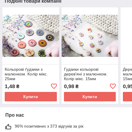
Подібні товари компанії
Кольорові ґудзики з
Гудзики кольорові
Дере
малюнком. Колір мікс.
дерев'яні з малюнком.
малю
25мм
Колір мікс. 15мм
15м
1,48
0,98
0,9
₴
₴
Купити
Купити
Про нас
96% позитивних з 373 відгуків за рік