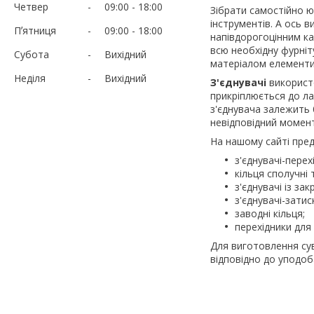
Четвер
09:00
18:00
Зібрати самостійно ю
інструментів. А ось 
Пʼятниця
09:00
18:00
напівдорогоцінним к
всю необхідну фурніт
Субота
Вихідний
матеріалом елементи
Неділя
Вихідний
З'єднувачі
використо
прикріплюється до ла
з'єднувача залежить 
невідповідний момент,
На нашому сайті предс
з'єднувачі-пере
кільця сполучні 
з'єднувачі із з
з'єднувачі-затис
заводні кільця;
перехідники для 
Для виготовлення сув
відповідно до уподоба