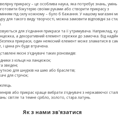
велірну прикрасу – це особлива наука, яка потребує знань, умінь
виготовити біжутерію своїми руками або створити прикрасу з
амінням під силу кожному – було б бажання. У нашому магазині 
уру для такого виду творчості, можна замовити відповідні за ст
.
вуються для з'єднання прикраси та її утримувача. Наприклад, к
нцюжка, а декоративний елемент сережки до замочка. Від надійн
безпека прикраси, один неякісний елемент може зламатися в са
 і цінна річ буде втрачена.
тавлені якісні з'єднувачі таких різновидів:
хідники з кільця на ланцюжок;
та зведені;
акруткою для шнурків на шию або браслетів;
качі для стрічок;
кілець.
енірів або прикрас краще вибрати з'єднувачі з нержавіючої сталі,
нь: світле та темне срібло, золото, стара латунь.
Як з нами зв'язатися