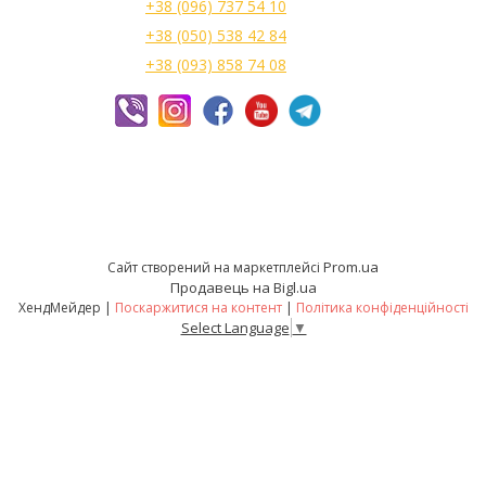
+38 (096) 737 54 10
+38 (050) 538 42 84
+38 (093) 858 74 08
Prom.ua
Сайт створений на маркетплейсі
Продавець на Bigl.ua
ХендМейдер |
Поскаржитися на контент
|
Політика конфіденційності
Select Language
▼