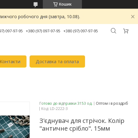
Кошик
ижчого робочого дня (завтра, 10.08).
97) 097-97-95
+380 (97) 097-97-95
+380 (97) 097-97-95
Контакти
Доставка та оплата
Готово до відправки 3153 од.
Оптом і в роздріб
Код:
LD-2222-3
З'єднувач для стрічок. Колір
"античне срібло". 15мм