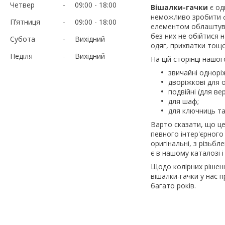
Четвер
09:00
18:00
Вішалки-гачки
є од
неможливо зробити ф
Пʼятниця
09:00
18:00
елементом облаштува
без них не обійтися н
Субота
Вихідний
одяг, прихватки тощо
Неділя
Вихідний
На цій сторінці нашог
звичайні однорі
дворіжкові для 
подвійні (для в
для шаф;
для ключниць та
Варто сказати, що це
певного інтер'єрного
оригінальні, з різьб
є в нашому каталозі 
Щодо колірних рішень,
вішалки-гачки у нас 
багато років.