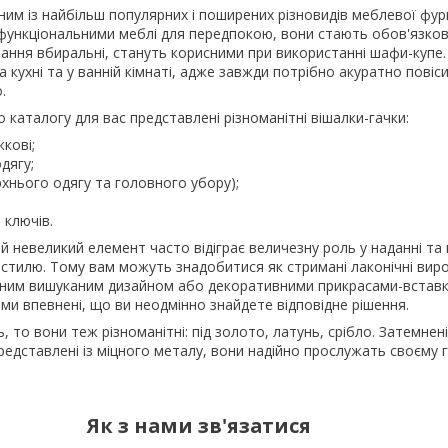
ним із найбільш популярних і поширених різновидів меблевої фурн
ункціональними меблі для передпокою, вони стають обов'язко
ння вбиральні, стануть корисними при використанні шафи-купе
а кухні та у ванній кімнаті, адже завжди потрібно акуратно повіс
.
о каталогу для вас представлені різноманітні вішалки-гачки:
жкові;
одягу;
ерхнього одягу та головного убору);
 ключів.
й невеликий елемент часто відіграє величезну роль у наданні та 
 стилю. Тому вам можуть знадобитися як стримані лаконічні вироб
леним вишуканим дизайном або декоративними прикрасами-вставк
і ми впевнені, що ви неодмінно знайдете відповідне рішення.
 то вони теж різноманітні: під золото, латунь, срібло. Затемнені,
представлені із міцного металу, вони надійно прослужать своєму 
Як з нами зв'язатися