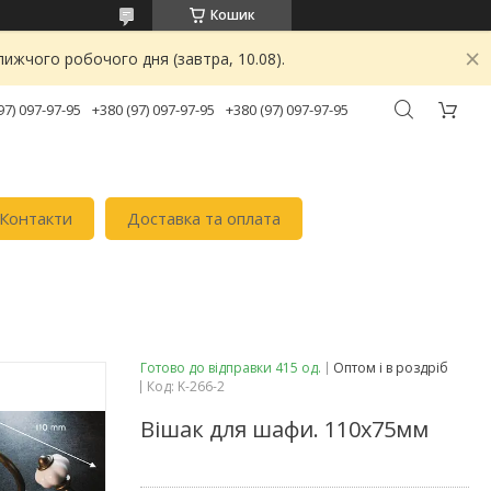
Кошик
ижчого робочого дня (завтра, 10.08).
97) 097-97-95
+380 (97) 097-97-95
+380 (97) 097-97-95
Контакти
Доставка та оплата
Готово до відправки 415 од.
Оптом і в роздріб
Код:
K-266-2
Вішак для шафи. 110х75мм