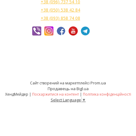
+38 (096) 737 54 10
+38 (050) 538 42 84
+38 (093) 858 74 08
Prom.ua
Сайт створений на маркетплейсі
Продавець на Bigl.ua
ХендМейдер |
Поскаржитися на контент
|
Політика конфіденційності
Select Language
▼