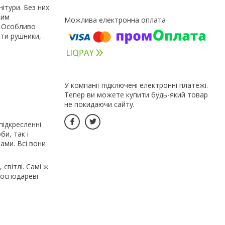
ітури. Без них
вим
. Особливо
ити рушники,
У компанії підключені електронні платежі.
Тепер ви можете купити будь-який товар
не покидаючи сайту.
підкресленні
и, так і
ами. Всі вони
 світлі. Самі ж
господареві