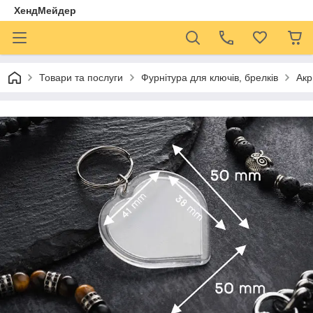
ХендМейдер
Товари та послуги
Фурнітура для ключів, брелків
Акр