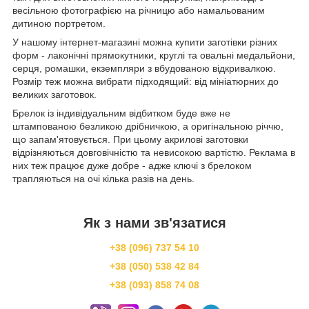
весільною фотографією на річницю або намальованим
дитиною портретом.
У нашому інтернет-магазині можна купити заготівки різних
форм - лаконічні прямокутники, круглі та овальні медальйони,
серця, ромашки, екземпляри з вбудованою відкривалкою.
Розмір теж можна вибрати підходящий: від мініатюрних до
великих заготовок.
Брелок із індивідуальним відбитком буде вже не
штампованою безликою дрібничкою, а оригінальною річчю,
що запам'ятовується. При цьому акрилові заготовки
відрізняються довговічністю та невисокою вартістю. Реклама в
них теж працює дуже добре - адже ключі з брелоком
трапляються на очі кілька разів на день.
Як з нами зв'язатися
+38 (096) 737 54 10
+38 (050) 538 42 84
+38 (093) 858 74 08