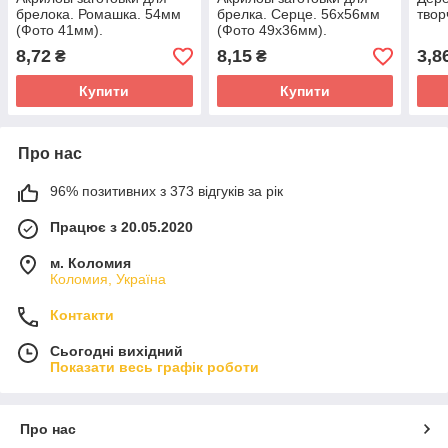
брелока. Ромашка. 54мм
брелка. Серце. 56х56мм
твор
(Фото 41мм).
(Фото 49х36мм).
8,72
8,15
3,8
₴
₴
Купити
Купити
Про нас
96% позитивних з 373 відгуків за рік
Працює з 20.05.2020
м. Коломия
Коломия, Україна
Контакти
Сьогодні вихідний
Показати весь графік роботи
Про нас