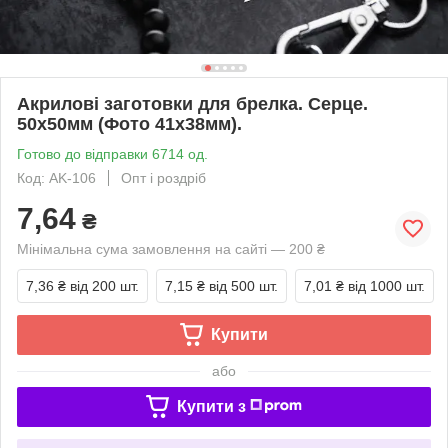
Акрилові заготовки для брелка. Серце.
50х50мм (Фото 41х38мм).
Готово до відправки 6714 од.
Код: AK-106
Опт і роздріб
7,64
₴
Мінімальна сума замовлення на сайті — 200 ₴
7,36 ₴
від 200 шт.
7,15 ₴
від 500 шт.
7,01 ₴
від 1000 шт.
Купити
або
Купити з