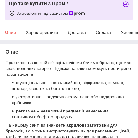
Що таке купити з Пром?
Замовлення під захистом
Опис
Характеристики
Доставка
Оплата
Умови п
Опис
Практично на кожній зв'язці ключів ми бачимо брелок, що має
свою невелику історію. Підвіски на ключах можуть нести різне
навантаження:
функціональне – невеликий ніж, відкривачка, компас,
штопор, свисток та багато іншого;
декоративне – радуюча око куплена або подарована
дрібничка;
рекламне – невеликий предмет із нанесеним
логотипом або фото продукту.
На нашому сайті ви знайдете
акрилові заготовки
для
брелоків, які можна використовувати як для рекламних цілей,
так і для виготовлення милого подарунка, наприклад, з