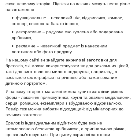
свою невелику історію. Підвіски на ключах можуть нести різне
навантаження:
функціональне – невеликий ніж, відкривачка, компас,
штопор, свисток та багато іншого;
декоративне – радуюча око куплена або подарована
дрібничка;
рекламне – невеликий предмет із нанесеним
логотипом або фото продукту.
На нашому сайті ви знайдете
акрилові заготовки
для
брелоків, які можна використовувати як для рекламних цілей,
так і для виготовлення милого подарунка, наприклад, з
весільною фотографією на річницю або намальованим
дитиною портретом.
У нашому інтернет-магазині можна купити заготівки різних
форм - лаконічні прямокутники, круглі та овальні медальйони,
серця, ромашки, екземпляри з вбудованою відкривалкою.
Розмір теж можна вибрати підходящий: від мініатюрних до
великих заготовок.
Брелок із індивідуальним відбитком буде вже не
штампованою безликою дрібничкою, а оригінальною річчю,
що запам'ятовується. При цьому акрилові заготовки