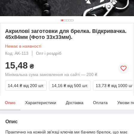
Акрилові заготовки для брелка. Відкривачка.
45х84мм (Фото 33х33мм).
Немає в наявності
Код: AK-113
Опт і роздріб
15,48
₴
Мінімальна сума замовлення на сайті — 200 ₴
14,44 ₴
від 200 шт.
14,16 ₴
від 500 шт.
13,73 ₴
від 1000 шт
Опис
Характеристики
Доставка
Оплата
Умови п
Опис
Практично на кожній зв'язці ключів ми бачимо брелок, що має