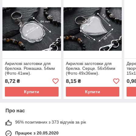
Акрилові заготовки для
Акрилові заготовки для
Дере
брелока. Ромашка. 54мм
брелка. Серце. 56х56мм
твор
(Фото 41мм).
(Фото 49х36мм).
15х
8,72
8,15
0,9
₴
₴
Купити
Купити
Про нас
96% позитивних з 373 відгуків за рік
Працює з 20.05.2020