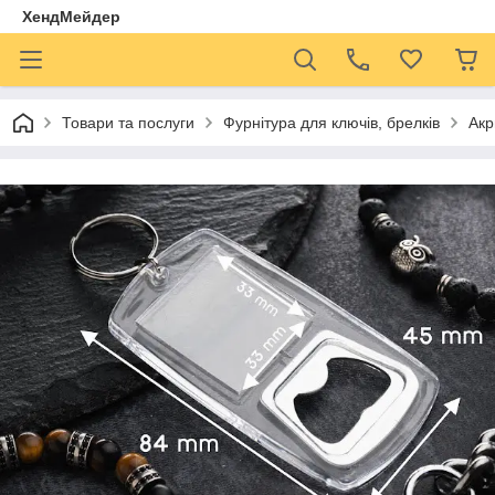
ХендМейдер
Товари та послуги
Фурнітура для ключів, брелків
Акр