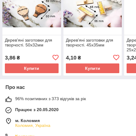
Дерев'яні заготовки для
Дерев'яні заготовки для
Дере
творчості. 50х32мм
творчості. 45х35мм
твор
25х
3,86
4,10
3,2
₴
₴
Купити
Купити
Про нас
96% позитивних з 373 відгуків за рік
Працює з 20.05.2020
м. Коломия
Коломия, Україна