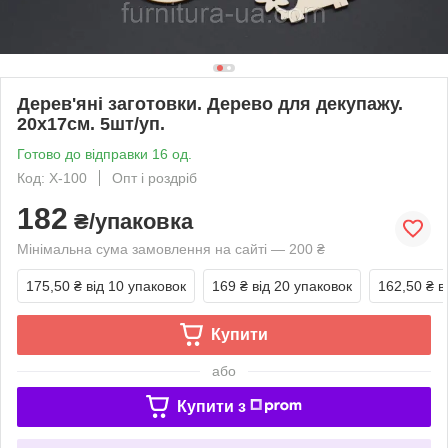
Дерев'яні заготовки. Дерево для декупажу.
20х17см. 5шт/уп.
Готово до відправки 16 од.
Код: X-100
Опт і роздріб
182
₴/упаковка
Мінімальна сума замовлення на сайті — 200 ₴
175,50 ₴
від 10 упаковок
169 ₴
від 20 упаковок
162,50 ₴
в
Купити
або
Купити з