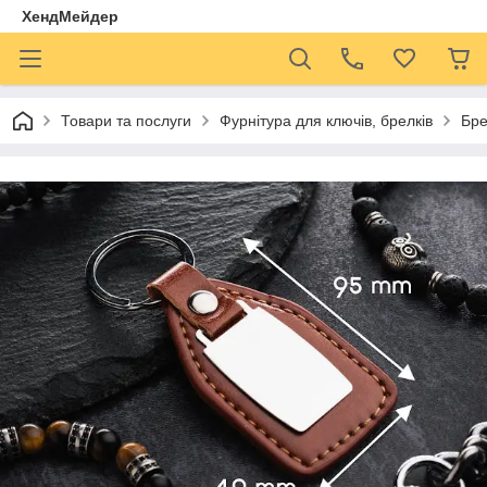
ХендМейдер
Товари та послуги
Фурнітура для ключів, брелків
Бре