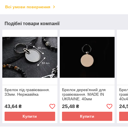
Всі умови повернення
Подібні товари компанії
Брелок під гравіювання.
Брелок дерев'яний для
Брел
33мм. Нержавійка
гравіювання. MADE IN
грав
UKRAINE. 40мм
40х
43,64
25,48
24,
₴
₴
Купити
Купити