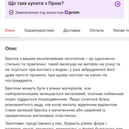
Що таке купити з Пром?
Замовлення під захистом
Опис
Характеристики
Доставка
Оплата
Умови п
Опис
Брелок з вашим ексклюзивним логотипом – це одночасно
стильно та практично: такий аксесуар не вигоряє на сонці та
не псується при контакті з водою, у разі забруднення його
дуже просто промити, при цьому логотип чи напис не
постраждають.
Брелоки можуть бути з різних матеріалів, але
найпрактичнішим залишається металевий, оскільки найменше
інших піддається пошкодженням. Якщо хочеться більш
різноманітного виду, ніж колір металу, відмінним варіантом
стане залізний брелок з напиленням або шкіряний із
прикріпленою металевою пластиною.
Заготовки, представлені у нас, бувають різних форм і
розмірів: круглі, квадратні, прямокутні, у формі будиночка для