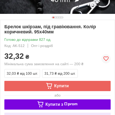
Брелок шкірзам, під гравіювання. Колір
коричневий. 95х40мм
Готово до відправки 827 од.
Код: AK-512
Опт і роздріб
32,32
₴
Мінімальна сума замовлення на сайті — 200 ₴
32,03 ₴
від 100 шт.
31,73 ₴
від 200 шт.
Купити
або
Купити з