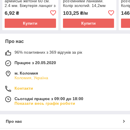
армійські жетони 60 см.
роз'ємними ланками.
роз'
2.4 мм. Біжутерія ланцюг з
Колір золотий. 14,2мм
Колі
роз'ємними ланками для
6,92
103,25
146
₴
₴/м
декупажу
Купити
Купити
Про нас
96% позитивних з 369 відгуків за рік
Працює з 20.05.2020
м. Коломия
Коломия, Україна
Контакти
Сьогодні працює з 09:00 до 18:00
Показати весь графік роботи
Про нас