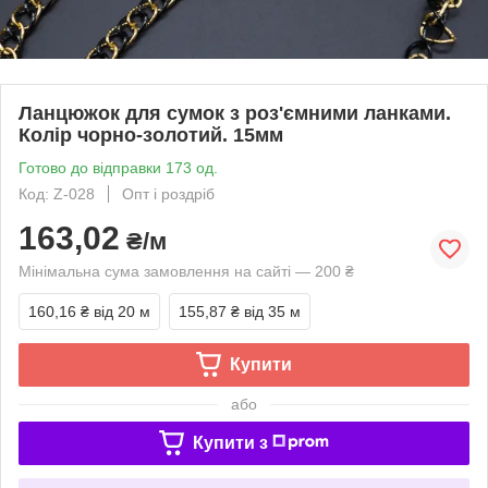
Ланцюжок для сумок з роз'ємними ланками.
Колір чорно-золотий. 15мм
Готово до відправки 173 од.
Код: Z-028
Опт і роздріб
163,02
₴/м
Мінімальна сума замовлення на сайті — 200 ₴
160,16 ₴
від 20 м
155,87 ₴
від 35 м
Купити
або
Купити з