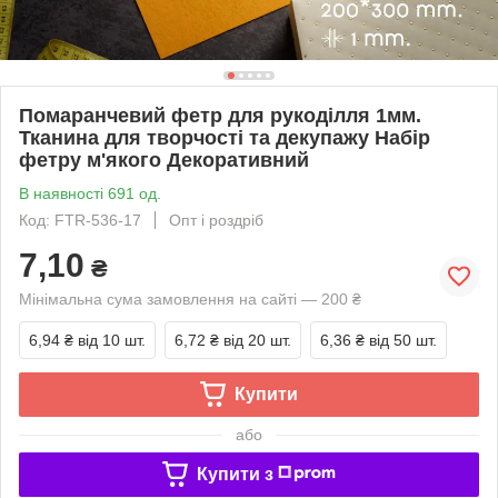
Помаранчевий фетр для рукоділля 1мм.
Тканина для творчості та декупажу Набір
фетру м'якого Декоративний
В наявності 691 од.
Код: FTR-536-17
Опт і роздріб
7,10
₴
Мінімальна сума замовлення на сайті — 200 ₴
6,94 ₴
від 10 шт.
6,72 ₴
від 20 шт.
6,36 ₴
від 50 шт.
Купити
або
Купити з