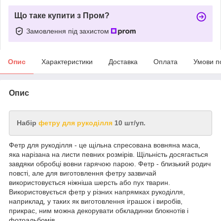
Що таке купити з Пром?
Замовлення під захистом
Опис
Характеристики
Доставка
Оплата
Умови п
Опис
Набір
фетру для рукоділля
10 шт/уп.
Фетр для рукоділля - це щільна спресована вовняна маса,
яка нарізана на листи певних розмірів. Щільність досягається
завдяки обробці вовни гарячою парою. Фетр - близький родич
повсті, але для виготовлення фетру зазвичай
використовується ніжніша шерсть або пух тварин.
Використовується фетр у різних напрямках рукоділля,
наприклад, у таких як виготовлення іграшок і виробів,
прикрас, ним можна декорувати обкладинки блокнотів і
фотоальбомів.