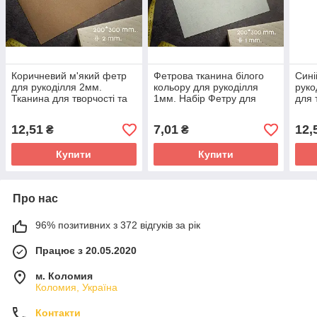
Коричневий м'який фетр
Фетрова тканина білого
Сині
для рукоділля 2мм.
кольору для рукоділля
руко
Тканина для творчості та
1мм. Набір Фетру для
для 
декупажу фетру
декупажу Біла
Фетр
Декоративного
12,51
7,01
12,
₴
₴
Купити
Купити
Про нас
96% позитивних з 372 відгуків за рік
Працює з 20.05.2020
м. Коломия
Коломия, Україна
Контакти