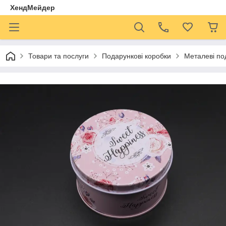
ХендМейдер
Товари та послуги
Подарункові коробки
Металеві по