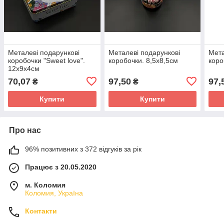
Металеві подарункові
Металеві подарункові
Мета
коробочки "Sweet love".
коробочки. 8,5х8,5см
коро
12х9х4см
70,07
97,50
97,
₴
₴
Купити
Купити
Про нас
96% позитивних з 372 відгуків за рік
Працює з 20.05.2020
м. Коломия
Коломия, Україна
Контакти