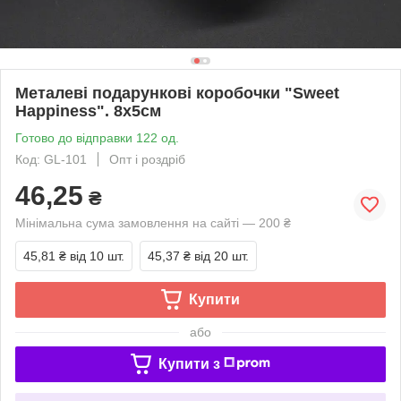
Металеві подарункові коробочки "Sweet
Happiness". 8х5см
Готово до відправки 122 од.
Код: GL-101
Опт і роздріб
46,25
₴
Мінімальна сума замовлення на сайті — 200 ₴
45,81 ₴
від 10 шт.
45,37 ₴
від 20 шт.
Купити
або
Купити з