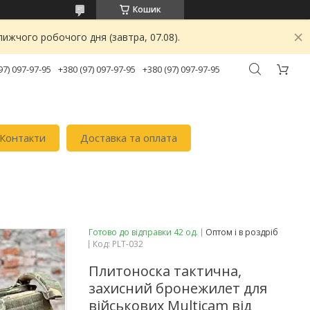
Кошик
ижчого робочого дня (завтра, 07.08).
97) 097-97-95
+380 (97) 097-97-95
+380 (97) 097-97-95
Контакти
Доставка та оплата
Готово до відправки 42 од.
Оптом і в роздріб
Код:
PLT-032
Плитоноска тактична,
захисний бронежилет для
військових Multicam від