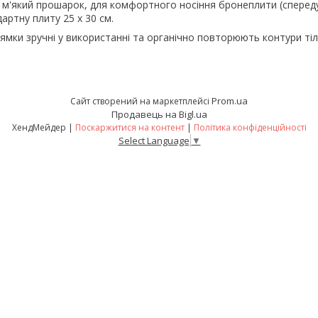
 м'який прошарок, для комфортного носіння бронеплити (спереду і
артну плиту 25 х 30 см.
лямки зручні у використанні та органічно повторюють контури тіл
Prom.ua
Сайт створений на маркетплейсі
Продавець на Bigl.ua
ХендМейдер |
Поскаржитися на контент
|
Політика конфіденційності
Select Language
▼