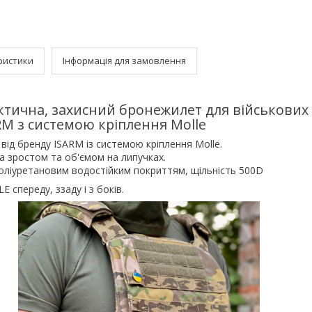
ристики
Інформація для замовлення
ктична, захисний бронежилет для військових
RM з системою кріплення Molle
від бренду ISARM із системою кріплення Molle.
а зростом та об'ємом на липучках.
поліуретановим водостійким покриттям, щільність 500D
 спереду, ззаду і з боків.