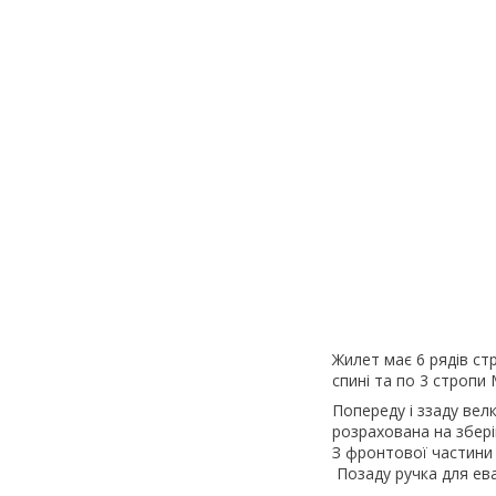
Жилет має 6 рядів ст
спині та по 3 стропи
Попереду і ззаду вел
розрахована на збері
З фронтової частини 
Позаду ручка для ева