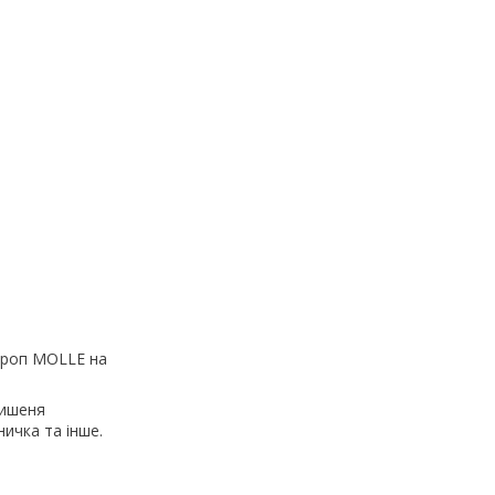
строп MOLLE на
кишеня
ничка та інше.