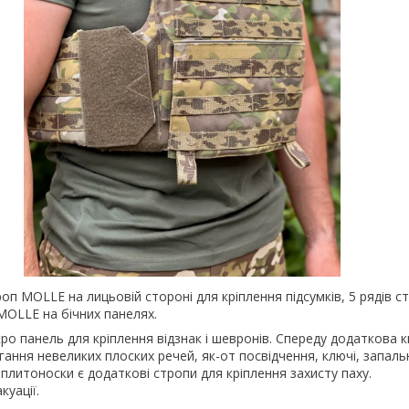
роп MOLLE на лицьовій стороні для кріплення підсумків, 5 рядів 
 MOLLE на бічних панелях.
кро панель для кріплення відзнак і шевронів. Спереду додаткова 
гання невеликих плоских речей, як-от посвідчення, ключі, запаль
плитоноски є додаткові стропи для кріплення захисту паху.
куації.