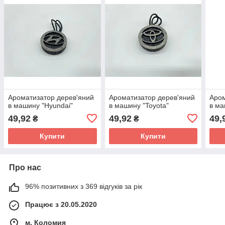
Ароматизатор дерев'яний
Ароматизатор дерев'яний
Аром
в машину "Hyundai"
в машину "Toyota"
в ма
49,92
49,92
49,
₴
₴
Купити
Купити
Про нас
96% позитивних з 369 відгуків за рік
Працює з 20.05.2020
м. Коломия