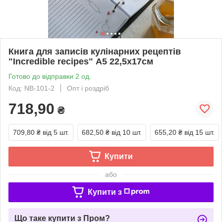
Книга для записів кулінарних рецептів
"Incredible recipes" А5 22,5х17см
Готово до відправки 2 од.
Код: NB-101-2
Опт і роздріб
718,90
₴
709,80 ₴
від 5 шт.
682,50 ₴
від 10 шт.
655,20 ₴
від 15 шт.
Купити
або
Купити з
Що таке купити з Пром?