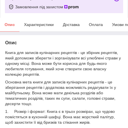
Замовлення під захистом
Опис
Характеристики
Доставка
Оплата
Умови п
Опис
Книга для записів кулінарних рецептів - це збірник рецептів,
який допоможе зберегти і зорганізувати всі улюблені страви у
одному місці. Вона може бути корисна для будь-якого
любителя готування, який хоче створити свою власну
колекцію рецептів.
Основна мета книги для записів кулінарних рецептів - це
зберігання рецептів і додаткова можливість редагувати їх у
майбутньому. Вона може мати декілька розділів або
тематичних розділів, таких як супи, салати, головні страви,
десерти тощо.
1. Розмір і формат: Книга є в трьох розмірах, що чудово
помістяться в кухонній шафці. Вона має жорсткий палітур,
щоб захистити її від бризків та стікання жирів.