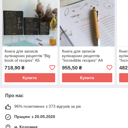
Книга для записів
Книга для записів
Книг
кулінарних рецептів "Big
кулінарних рецептів
кулі
book of recipes" А5
"Incredible recipes" А4
"Inc
22,5х17см
31х23см
16,5
718,90
955,50
482
₴
₴
Купити
Купити
Про нас
96% позитивних з 373 відгуків за рік
Працює з 20.05.2020
м. Коломия