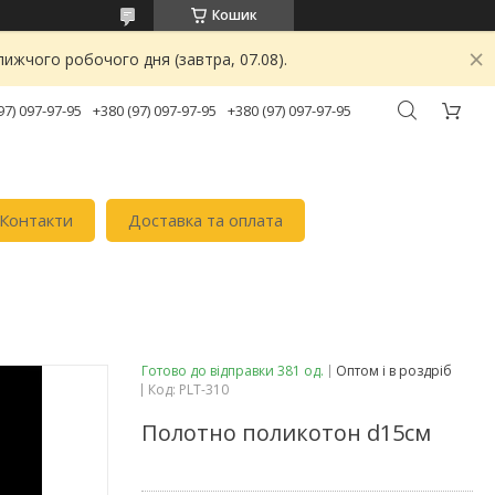
Кошик
ижчого робочого дня (завтра, 07.08).
97) 097-97-95
+380 (97) 097-97-95
+380 (97) 097-97-95
Контакти
Доставка та оплата
Готово до відправки 381 од.
Оптом і в роздріб
Код:
PLT-310
Полотно поликотон d15см