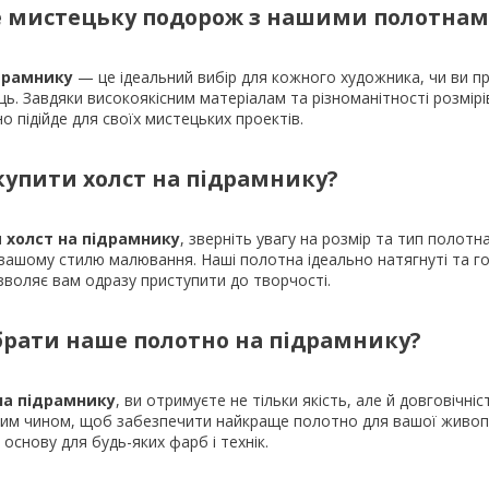
 мистецьку подорож з нашими полотнам
драмнику
— це ідеальний вибір для кожного художника, чи ви п
ць. Завдяки високоякісним матеріалам та різноманітності розмір
о підійде для своїх мистецьких проектів.
 купити холст на підрамнику?
 холст на підрамнику
, зверніть увагу на розмір та тип полотна
вашому стилю малювання. Наші полотна ідеально натягнуті та го
воляє вам одразу приступити до творчості.
брати наше полотно на підрамнику?
на підрамнику
, ви отримуєте не тільки якість, але й довговічніс
ким чином, щоб забезпечити найкраще полотно для вашої живоп
основу для будь-яких фарб і технік.