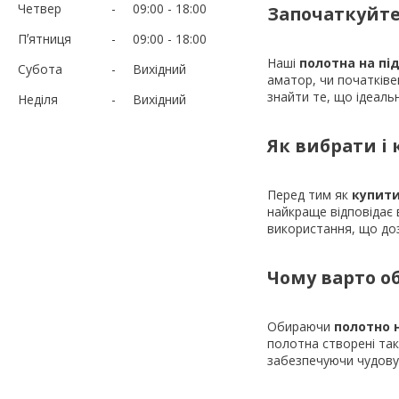
Четвер
09:00
18:00
Започаткуйте
Пʼятниця
09:00
18:00
Наші
полотна на пі
Субота
Вихідний
аматор, чи початківе
знайти те, що ідеальн
Неділя
Вихідний
Як вибрати і
Перед тим як
купити
найкраще відповідає 
використання, що доз
Чому варто о
Обираючи
полотно 
полотна створені та
забезпечуючи чудову 