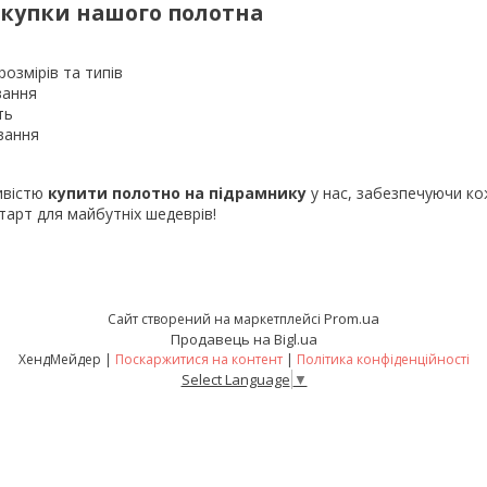
окупки нашого полотна
розмірів та типів
вання
ть
вання
ивістю
купити полотно на підрамнику
у нас, забезпечуючи к
тарт для майбутніх шедеврів!
Prom.ua
Сайт створений на маркетплейсі
Продавець на Bigl.ua
ХендМейдер |
Поскаржитися на контент
|
Політика конфіденційності
Select Language
▼