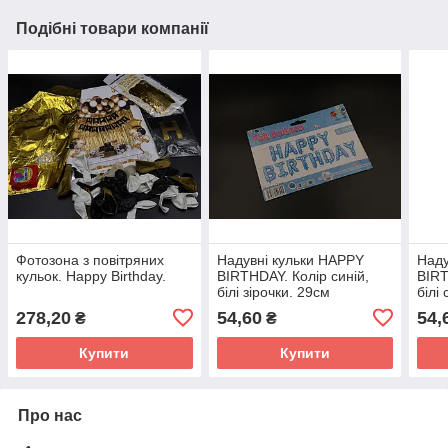
Подібні товари компанії
Фотозона з повітряних
Надувні кульки HAPPY
Наду
кульок. Happy Birthday.
BIRTHDAY. Колір синій,
BIRT
білі зірочки. 29см
білі
278,20
54,60
54,
₴
₴
Купити
Купити
Про нас