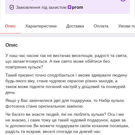
Замовлення під захистом
Опис
Характеристики
Доставка
Оплата
Умови п
Опис
У наш час часом так не вистачає веселощів, радості та свята,
що запам'ятовується. А яке свято може обійтися без
повітряних кульок?
Такий презент точно сподобається і зможе здивувати людину
будь-якого віку, стане чудовою окрасою різних заходів, а
також може підняти поганий настрій у дощовий та похмурий
день.
Якщо у Вас закінчилися ідеї для подарунка, то Набір кульок
фотозона стане оригінальною заміною.
Чи багато ви знаєте людей, які не люблять кульки? Ось і ми
не знаємо, і саме тому це такий чудовий подарунок, адже за
їх допомогою Ви можете подарувати своїм коханим посмішки,
радість та яскраві, веселі спогади на довгий час.