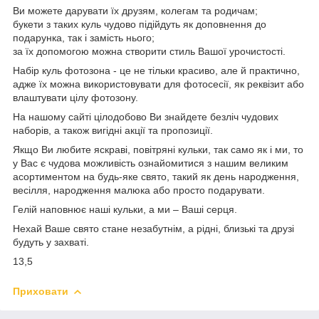
Ви можете дарувати їх друзям, колегам та родичам;
букети з таких куль чудово підійдуть як доповнення до
подарунка, так і замість нього;
за їх допомогою можна створити стиль Вашої урочистості.
Набір куль фотозона - це не тільки красиво, але й практично,
адже їх можна використовувати для фотосесії, як реквізит або
влаштувати цілу фотозону.
На нашому сайті цілодобово Ви знайдете безліч чудових
наборів, а також вигідні акції та пропозиції.
Якщо Ви любите яскраві, повітряні кульки, так само як і ми, то
у Вас є чудова можливість ознайомитися з нашим великим
асортиментом на будь-яке свято, такий як день народження,
весілля, народження малюка або просто подарувати.
Гелій наповнює наші кульки, а ми – Ваші серця.
Нехай Ваше свято стане незабутнім, а рідні, близькі та друзі
будуть у захваті.
13,5
Приховати