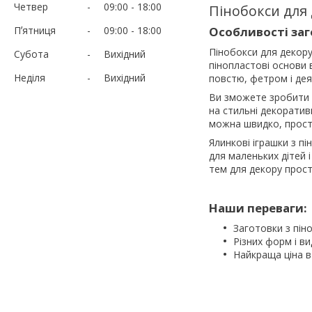
Четвер
09:00
18:00
Пінобокси для
Пʼятниця
09:00
18:00
Особливості заг
Пінобокси для декору
Субота
Вихідний
пінопластові основи 
Неділя
Вихідний
повстю, фетром і дея
Ви зможете зробити п
на стильні декоратив
можна швидко, прост
Ялинкові іграшки з п
для маленьких дітей і
тем для декору прост
Наши переваги:
Заготовки з пін
Різних форм і ви
Найкраща ціна в