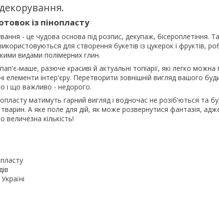
 декорування.
отовок із пінопласту
вання - це чудова основа під розпис, декупаж, бісероплетіння. Т
використовуються для створення букетів із цукерок і фруктів, ро
кими видами полімерних глин.
ап'є-маше, разюче красиві й актуальні топіарії, які легко можна
ні елементи інтер'єру. Перетворити зовнішній вигляд вашого буд
о і що важливо - недорого.
інопласту матимуть гарний вигляд і водночас не розіб'ються та б
 тварин. А яке поле для дій, як може розвернутися фантазія, адже
о величезна кількість!
опласту
дів
 Україні