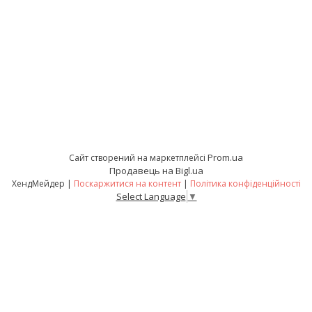
Prom.ua
Сайт створений на маркетплейсі
Продавець на Bigl.ua
ХендМейдер |
Поскаржитися на контент
|
Політика конфіденційності
Select Language
▼