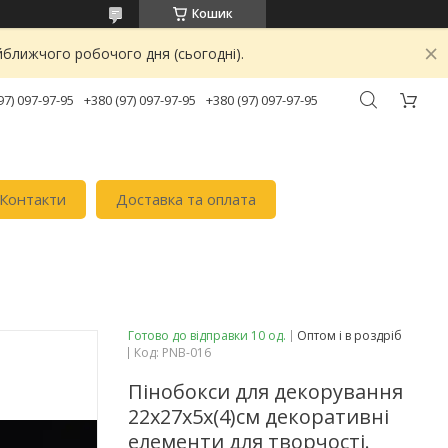
Кошик
йближчого робочого дня (сьогодні).
97) 097-97-95
+380 (97) 097-97-95
+380 (97) 097-97-95
Контакти
Доставка та оплата
Готово до відправки 10 од.
Оптом і в роздріб
Код:
PNB-016
Пінобокси для декорування
22х27х5х(4)см декоративні
елементи для творчості.