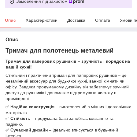
Замовлення під захистом
Опис
Характеристики
Доставка
Оплата
Умови п
Опис
Тримач для полотенець металевий
Тримач для паперових рушників – зручність і порядок на
вашій кухні!
Стильний і практичний тримач для паперових рушників – це
незамінний аксесуар для будь-якої кухні, ванної кімнати чи
офісу. Завдяки продуманому дизайну він забезпечує зручний
доступ до рушників і допомагає підтримувати чистоту в
приміщенні.
✅
Надійна конструкція
– виготовлений з міцних і довговічних
матеріалів.
✅
Стійкість
– продумана база запобігає ковзанню та
падінню.
✅
Сучасний дизайн
– ідеально вписується в будь-який
інтер'єр.