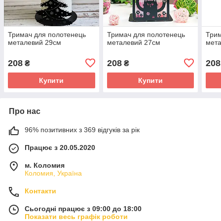
Тримач для полотенець
Тримач для полотенець
Трим
металевий 29см
металевий 27см
мет
208
208
208
₴
₴
Купити
Купити
Про нас
96% позитивних з 369 відгуків за рік
Працює з 20.05.2020
м. Коломия
Коломия, Україна
Контакти
Сьогодні працює з 09:00 до 18:00
Показати весь графік роботи