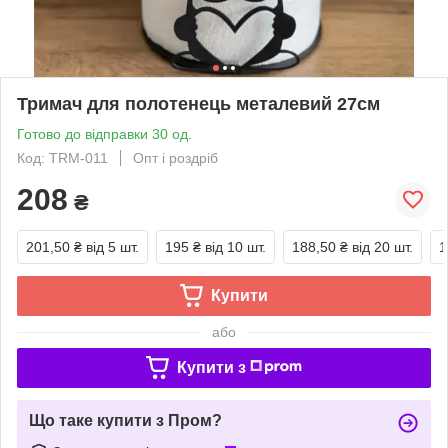
Тримач для полотенець металевий 27см
Готово до відправки 30 од.
Код: TRM-011
Опт і роздріб
208
₴
201,50 ₴
від 5 шт.
195 ₴
від 10 шт.
188,50 ₴
від 20 шт.
1
Купити
або
Купити з
Що таке купити з Пром?