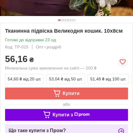
Тканинна підвіска Великодня кошик. 10х8см
Готово до відправки 23 од.
Код: TP-015
Опт і роздріб
56,16
₴
Мінімальна сума замовлення на сайті — 200 ₴
54,60 ₴
від 20 шт.
53,04 ₴
від 50 шт.
51,48 ₴
від 100 шт.
Купити
або
Купити з
Що таке купити з Пром?