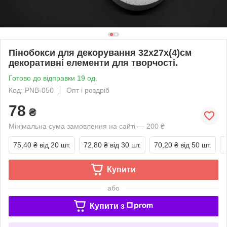
Пінобокси для декорування 32х27х(4)см
декоративні елементи для творчості.
Готово до відправки 19 од.
Код: PNB-050
Опт і роздріб
78
₴
Мінімальна сума замовлення на сайті — 200 ₴
75,40 ₴
від 20 шт.
72,80 ₴
від 30 шт.
70,20 ₴
від 50 шт.
Купити
або
Купити з