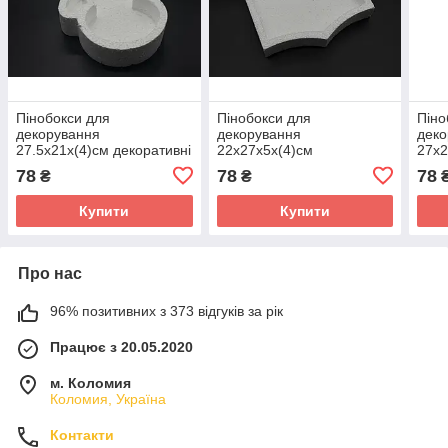
Пінобокси для
Пінобокси для
Піно
декорування
декорування
деко
27.5х21х(4)см декоративні
22х27х5х(4)см
27х2
елементи для творчості.
декоративні елементи для
деко
78
78
78
₴
₴
творчості.
твор
Купити
Купити
Про нас
96% позитивних з 373 відгуків за рік
Працює з 20.05.2020
м. Коломия
Коломия, Україна
Контакти