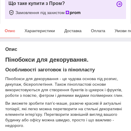
Що таке купити з Пром?
Замовлення під захистом
Опис
Характеристики
Доставка
Оплата
Умови п
Опис
Пінобокси для декорування.
Особливості заготовок із пінопласту
Пінобокси для декорування - це чудова основа під розпис,
декупаж, бісероплетіння. Також пінопластові основи
використовуються для створення букетів із цукерок і фруктів,
роботи з повстю, фетром і деякими видами полімерних глин.
Ви зможете зробити пап'є-маше, разюче красиві й актуальні
топіарії, які легко можна перетворити на стильні декоративні
елементи інтер'єру. Перетворити зовнішній вигляд вашого
будинку або офісу можна швидко, просто і що важливо -
недорого.