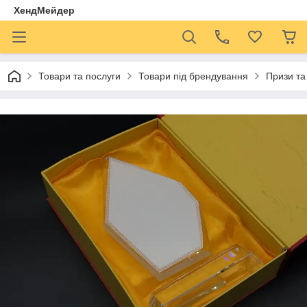
ХендМейдер
Товари та послуги
Товари під брендування
Призи та