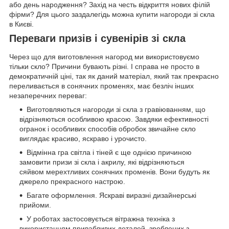
або день народження? Захід на честь відкриття нових філій
фірми? Для цього заздалегідь можна купити нагороди зі скла
в Києві.
Переваги призів і сувенірів зі скла
Через що для виготовлення нагород ми використовуємо
тільки скло? Причини бувають різні. І справа не просто в
демократичній ціні, так як даний матеріал, який так прекрасно
переливається в сонячних променях, має безліч інших
незаперечних переваг:
Виготовляються нагороди зі скла з гравіюванням, що
відрізняються особливою красою. Завдяки ефективності
огранок і особливих способів обробок звичайне скло
виглядає красиво, яскраво і урочисто.
Відмінна гра світла і тіней є ще однією причиною
замовити призи зі скла і акрилу, які відрізняються
сяйвом мерехтливих сонячних променів. Вони будуть як
джерело прекрасного настрою.
Багате оформлення. Яскраві виразні дизайнерські
прийоми.
У роботах застосовується вітражна техніка з
використанням привабливих деталей, зроблених з