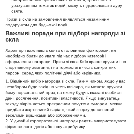
урахуванням тематик подій, можуть підкреслювати ауру
свята.
Призи зі скла на замовлення виявляться незамінним
подарунком для будь-якої події.
Важливі поради при підборі нагороди зі
скла
Характер і важливість свята є головними факторами, які
необхідно брати до уваги під час підбору категорії і
оформлення нагороди. Призи зі скла Київ краще вручити і на
спортивному змаганні, і на торжестві в честь конкретних
персон, серед яких політичні діячі або керівники.
1. Відмінний вибір нагорода зі скла. Таким чином, якщо у вас
незабаром буде захід на честь ювіляра, ви можете вручати
йому персональний приз, на якому будуть вказані особисті
дані, досягнення, позитивні властивості. Якщо винуватець
заходу відрізняється прекрасним почуттям гумором, можна
придбати жартівливий варіант, який зверху доповнений
веселими віршиками або зображеннями.
2. У дизайні корпоративної нагороди радять використовувати
фірмове лого: девіз або іншу атрибутику.