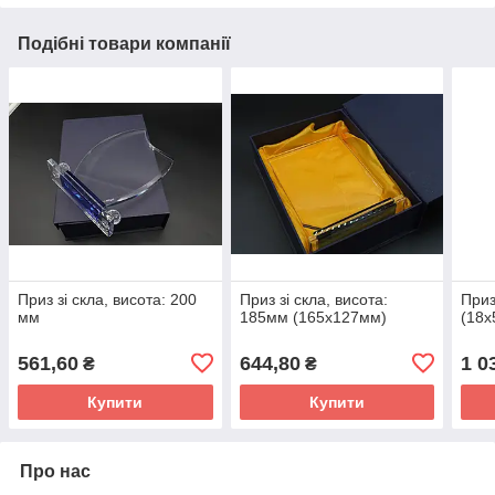
Подібні товари компанії
Приз зі скла, висота: 200
Приз зі скла, висота:
Приз
мм
185мм (165х127мм)
(18х
561,60
644,80
1 0
₴
₴
Купити
Купити
Про нас