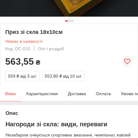
Приз зі скла 18х10см
Немає в наявності
Код: DC-010
Опт і роздріб
563,55
₴
559 ₴
від 3 шт.
553,80 ₴
від 10 шт.
Опис
Характеристики
Доставка
Оплата
Умови п
Опис
Нагороди зі скла: види, переваги
Незабаром очікується спортивне змагання, чемпіонат, ювілей