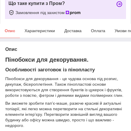
Що таке купити з Пром?
Замовлення під захистом
Опис
Характеристики
Доставка
Оплата
Умови п
Опис
Пінобокси для декорування.
Особливості заготовок із пінопласту
Пінобокси для декорування - це чудова основа під розпис,
декупаж, бісероплетіння. Також пінопластові основи
використовуються для створення букетів із цукерок і фруктів,
роботи з повстю, фетром і деякими видами полімерних глин.
Ви зможете зробити пап'є-маше, разюче красиві й актуальні
топіарії, які легко можна перетворити на стильні декоративні
елементи інтер'єру. Перетворити зовнішній вигляд вашого
будинку або офісу можна швидко, просто і що важливо -
недорого.