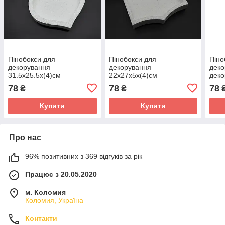
Пінобокси для
Пінобокси для
Піно
декорування
декорування
деко
31.5х25.5х(4)см
22х27х5х(4)см
деко
декоративні елементи для
декоративні елементи для
твор
78
78
78
₴
₴
творчості.
творчості.
Купити
Купити
Про нас
96% позитивних з 369 відгуків за рік
Працює з 20.05.2020
м. Коломия
Коломия, Україна
Контакти