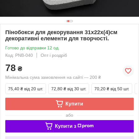
Пінобокси для декорування 31х22х(4)см
декоративні елементи для творчості.
Готово до відправки 12 од.
Код: PNB-040
Опт і роздріб
78
₴
Мінімальна сума замовлення на сайті — 200 ₴
75,40 ₴
від 20 шт.
72,80 ₴
від 30 шт.
70,20 ₴
від 50 шт.
Купити
або
Купити з