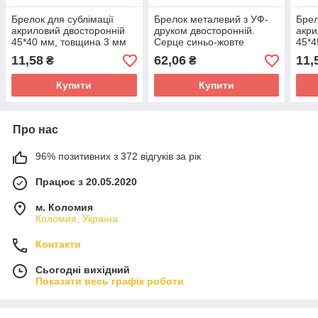
Брелок для сублімації
Брелок металевий з УФ-
Брел
акриловий двосторонній
друком двосторонній.
акри
45*40 мм, товщина 3 мм
Серце синьо-жовте
45*4
45х40мм.
11,58
62,06
11,
₴
₴
Купити
Купити
Про нас
96% позитивних з 372 відгуків за рік
Працює з 20.05.2020
м. Коломия
Коломия, Україна
Контакти
Сьогодні вихідний
Показати весь графік роботи