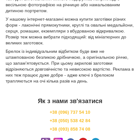
весільною фотографією на річницю або намальованим
дитиною портретом.
У нашому інтернет-магазині можна купити заготівки різних
форм - лаконічні прямокутники, круглі та овальні медальйони,
серця, ромашки, екземпляри з вбудованою відкривалкою.
Розмір теж можна вибрати підходящий: від мініатюрних до
великих заготовок.
Брелок із індивідуальним відбитком буде вже не
штампованою безликою дрібничкою, а оригінальною річчю,
що запам'ятовується. При цьому акрилові заготовки
відрізняються довговічністю та невисокою вартістю. Реклама в
них теж працює дуже добре - адже ключі з брелоком
трапляються на очі кілька разів на день.
Як з нами зв'язатися
+38 (096) 737 54 10
+38 (050) 538 42 84
+38 (093) 858 74 08