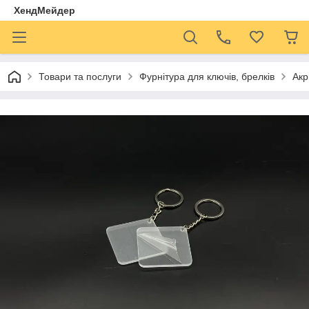
ХендМейдер
Товари та послуги
Фурнітура для ключів, брелків
Акр