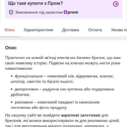
Що таке купити з Пром?
Замовлення під захистом
Опис
Характеристики
Доставка
Оплата
Умови п
Опис
Практично на кожній зв'язці ключів ми бачимо брелок, що має
свою невелику історію. Підвіски на ключах можуть нести різне
навантаження:
функціональне – невеликий ніж, відкривачка, компас,
штопор, свисток та багато іншого;
декоративне – радуюча око куплена або подарована
дрібничка;
рекламне – невеликий предмет із нанесеним
логотипом або фото продукту.
На нашому сайті ви знайдете
акрилові заготовки
для
брелоків, які можна використовувати як для рекламних цілей,
так і для виготовлення милого подарунка, наприклад, з