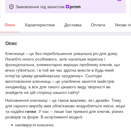
Замовлення під захистом
Опис
Характеристики
Доставка
Оплата
Умови п
Опис
Ключниця – це без перебільшення унікальна річ для дому.
Начебто нічого особливого, зате наскільки корисна і
функціональна, елементарно вирішує проблему ключів, що
вічно губляться, і в той же час здатна внести в будь-який
інтер'єр цікаву дизайнерську «родзинку». Сьогодні
виготовлення ключниць – це улюблене заняття майстрів
хендмейду, а все для такого цікавого виду творчості ви
знайдете на цій сторінці нашого сайту!
Наповнення ключниці – це також важливо, як і дизайн. Тому
для гарного виробу вам обов'язково знадобляться якісні, міцні
та надійні
гачки
. У нас – лише такі тримачі для ключів, різних
розмірів та форм. В асортименті моделі:
напівкруглі класичні;