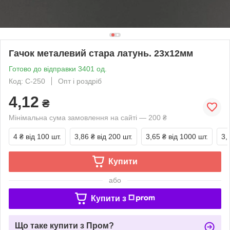
Гачок металевий стара латунь. 23х12мм
Готово до відправки 3401 од.
Код: C-250
Опт і роздріб
4,12
₴
Мінімальна сума замовлення на сайті — 200 ₴
4 ₴
від 100 шт.
3,86 ₴
від 200 шт.
3,65 ₴
від 1000 шт.
3,
Купити
або
Купити з
Що таке купити з Пром?