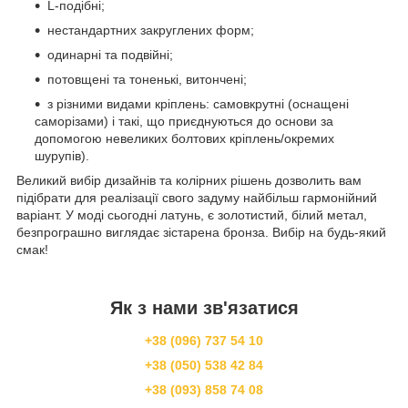
L-подібні;
нестандартних закруглених форм;
одинарні та подвійні;
потовщені та тоненькі, витончені;
з різними видами кріплень: самовкрутні (оснащені
саморізами) і такі, що приєднуються до основи за
допомогою невеликих болтових кріплень/окремих
шурупів).
Великий вибір дизайнів та колірних рішень дозволить вам
підібрати для реалізації свого задуму найбільш гармонійний
варіант. У моді сьогодні латунь, є золотистий, білий метал,
безпрограшно виглядає зістарена бронза. Вибір на будь-який
смак!
Як з нами зв'язатися
+38 (096) 737 54 10
+38 (050) 538 42 84
+38 (093) 858 74 08